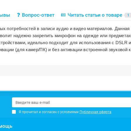
зывы
Вопрос-ответ
Читать статьи о товаре
1
х потребностей в записи аудио и видео материалов. Данная
олит надежно закрепить микрофон на одежде или предметах и
тройствами, идеально подходит для использования с DSLR 
вации (для камер/ПК) и без активации встроенной звуковой 
Я прочитал и согласен с условиями
Публичная оферта
мощь