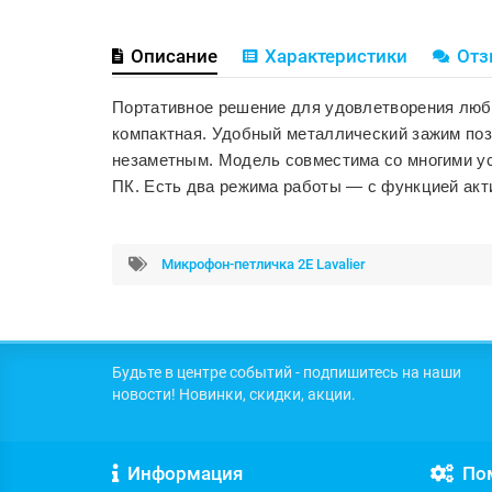
Описание
Характеристики
От
Портативное решение для удовлетворения любы
компактная. Удобный металлический зажим позв
незаметным. Модель совместима со многими ус
ПК. Есть два режима работы — с функцией акти
Микрофон-петличка 2E Lavalier
Будьте в центре событий - подпишитесь на наши
новости! Новинки, скидки, акции.
Информация
По