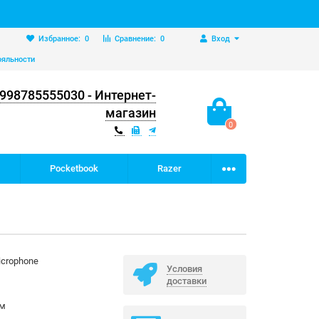
Избранное:
0
Сравнение:
0
Вход
ояльности
998785555030 - Интернет-
магазин
0
Pocketbook
Razer
Microphone
Условия
доставки
мм