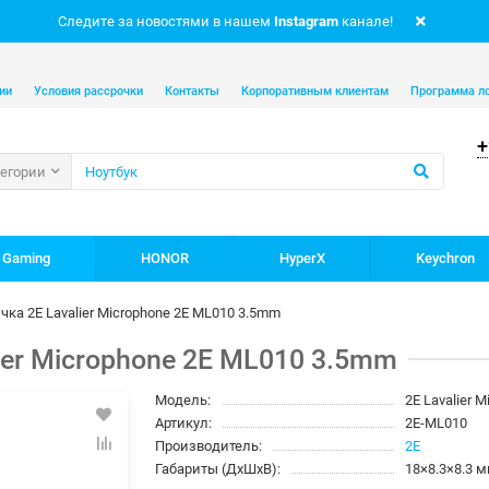
Следите за новостями в нашем
Instagram
канале!
ии
Условия рассрочки
Контакты
Корпоративным клиентам
Программа л
+
тегории
 Gaming
HONOR
HyperX
Keychron
ка 2E Lavalier Microphone 2E ML010 3.5mm
ier Microphone 2E ML010 3.5mm
Модель:
2E Lavalier 
Артикул:
2E-ML010
Производитель:
2E
Габариты (ДхШхВ):
18×8.3×8.3 