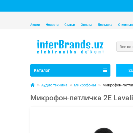
Акции
Новости
Статьи
Оплата
Доставка
О компан
Все ка
Каталог
2E
Аудио техника
Микрофоны
Микрофон-петлич
Микрофон-петличка 2E Laval