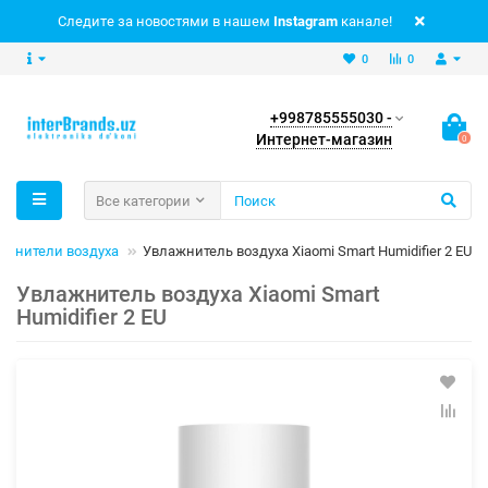
Следите за новостями в нашем
Instagram
канале!
0
0
+998785555030 -
Интернет-магазин
0
Все категории
ажнители воздуха
Увлажнитель воздуха Xiaomi Smart Humidifier 2 EU
Увлажнитель воздуха Xiaomi Smart
Humidifier 2 EU