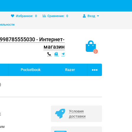
Избранное:
0
Сравнение:
0
Вход
ояльности
998785555030 - Интернет-
магазин
0
Pocketbook
Razer
)
Условия
K
доставки
 мм