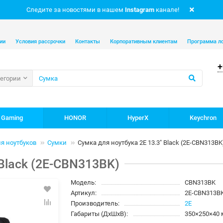
Следите за новостями в нашем
Instagram
канале!
ии
Условия рассрочки
Контакты
Корпоративным клиентам
Программа л
+
тегории
 Gaming
HONOR
HyperX
Keychron
я ноутбуков
Сумки
Сумка для ноутбука 2E 13.3" Black (2E-CBN313BK
 Black (2E-CBN313BK)
Модель:
CBN313BK
Артикул:
2E-CBN313B
Производитель:
2E
Габариты (ДхШхВ):
350×250×40