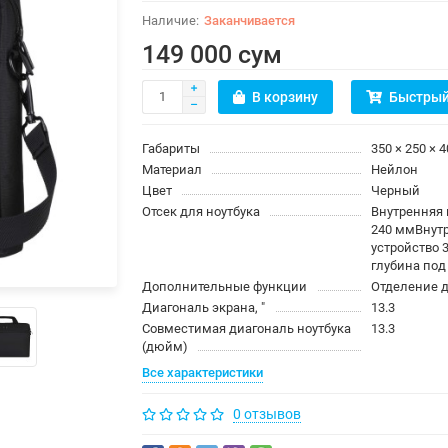
Заканчивается
149 000 сум
В корзину
Быстрый
Габариты
350 × 250 × 
Материал
Нейлон
Цвет
Черный
Отсек для ноутбука
Внутренняя 
240 ммВнут
устройство 
глубина под
Дополнительные функции
Отделение д
Диагональ экрана, ″
13.3
Совместимая диагональ ноутбука
13.3
(дюйм)
Все характеристики
0 отзывов