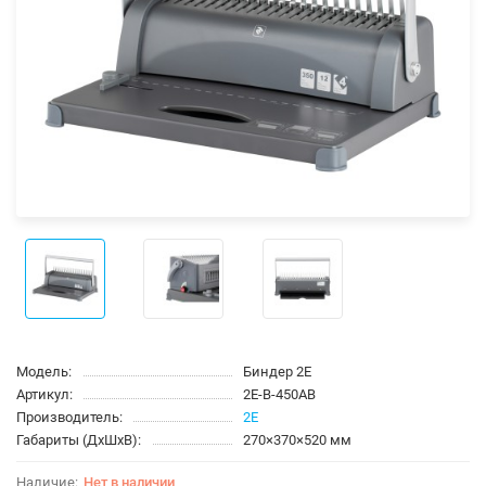
Модель:
Биндер 2E
Артикул:
2E-B-450AB
Производитель:
2E
Габариты (ДхШхВ):
270×370×520 мм
Нет в наличии