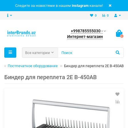
Следите за новостями в нашем
Instagram
канале!
0
0
+998785555030 -
Интернет-магазин
0
Все категории
а
Постпечатное оборудование
Биндер для переплета 2E B-450AB
Биндер для переплета 2E B-450AB