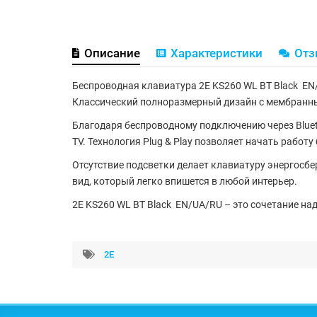
Описание
Характеристики
От
Беспроводная клавиатура 2E KS260 WL BT Black
EN/
Классический полноразмерный дизайн с
мембранн
Благодаря
беспроводному подключению
через
Blue
TV. Технология
Plug & Play
позволяет начать работу 
Отсутствие подсветки делает клавиатуру энергосб
вид, который легко впишется в любой интерьер.
2E KS260 WL BT Black
EN/UA/RU – это сочетание над
2E