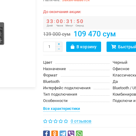
До окончания акции:
3
3
0
0
3
1
5
0
:
:
:
Дней
Часов
Минут
Секунд
109 470 сум
139 000 сум
В корзину
Быстрый
Цвет
Черный
Назначение
Офисное
Формат
Классическ
Bluetooth
Да
Интерфейс подключения
Bluetooth / 
Тип подключения
Комбиниров
Особенности
Подключи и
Все характеристики
0 отзывов