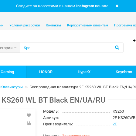
Следите за новостями в нашем
Instagram
канале!
ии
Условия рассрочки
Контакты
Корпоративным клиентам
Программа л
+
тегории
 Gaming
HONOR
HyperX
Keychron
Клавиатуры
Беспроводная клавиатура 2E KS260 WL BT Black EN/UA/R
 KS260 WL BT Black EN/UA/RU
Модель:
KS260
Артикул:
2E-KS260WB
Производитель:
2E
Заканчивается