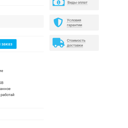
Виды оплат
Условия
гарантии
Стоимость
 заказ
доставки
ие
USB
анное
 работай