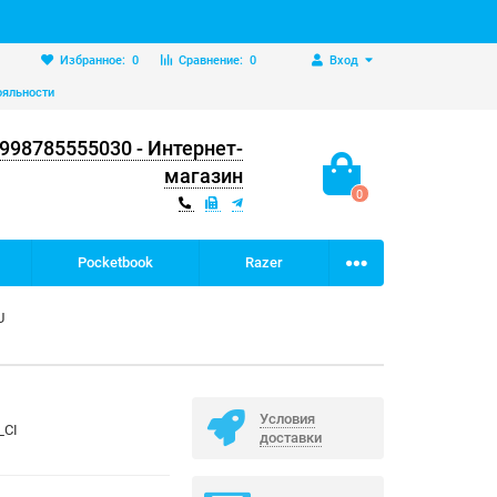
Избранное:
0
Сравнение:
0
Вход
ояльности
998785555030 - Интернет-
магазин
0
Pocketbook
Razer
U
Условия
_CI
доставки