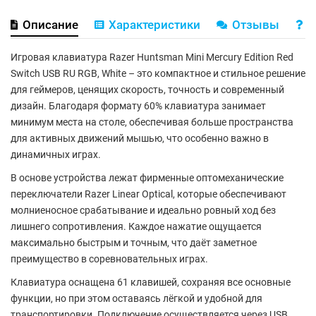
Описание
Характеристики
Отзывы
В
Игровая клавиатура
Razer Huntsman Mini Mercury Edition Red
Switch USB RU RGB, White
– это компактное и стильное решение
для геймеров, ценящих скорость, точность и современный
дизайн. Благодаря формату
60%
клавиатура занимает
минимум места на столе, обеспечивая больше пространства
для активных движений мышью, что особенно важно в
динамичных играх.
В основе устройства лежат фирменные
оптомеханические
переключатели Razer Linear Optical
, которые обеспечивают
молниеносное срабатывание и идеально ровный ход без
лишнего сопротивления. Каждое нажатие ощущается
максимально быстрым и точным, что даёт заметное
преимущество в соревновательных играх.
Клавиатура оснащена
61 клавишей
, сохраняя все основные
функции, но при этом оставаясь лёгкой и удобной для
транспортировки. Подключение осуществляется через
USB