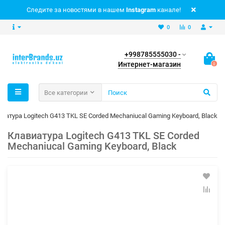
Следите за новостями в нашем
Instagram
канале!
0
0
+998785555030 -
Интернет-магазин
0
Все категории
иатура Logitech G413 TKL SE Corded Mechaniucal Gaming Keyboard, Black
Клавиатура Logitech G413 TKL SE Corded
Mechaniucal Gaming Keyboard, Black