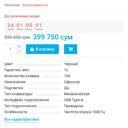
Заканчивается
До окончания акции:
3
4
0
1
0
0
5
1
:
:
:
Дней
Часов
Минут
Секунд
399 750 сум
599 000 сум
В корзину
Цвет
Черный
Гарантия, мес.
12
Количество клавиш
104
Назначение
Офисное
Подсветка
Да
Тип клавиатуры
Механическая
Интерфейс подключения
USB Type-A
Тип подключения
Проводное
Особенности
Частота опроса 1000 Гц
Все характеристики