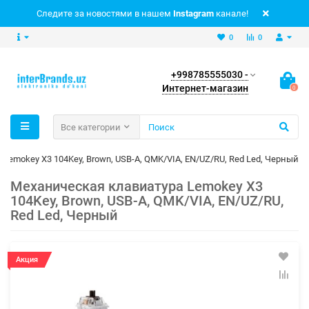
Следите за новостями в нашем
Instagram
канале!
0
0
+998785555030 -
Интернет-магазин
0
Все категории
Lemokey X3 104Key, Brown, USB-A, QMK/VIA, EN/UZ/RU, Red Led, Черный
Механическая клавиатура Lemokey X3
104Key, Brown, USB-A, QMK/VIA, EN/UZ/RU,
Red Led, Черный
Акция