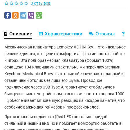
0 отзывов
Описание
Характеристики
Отзывы
В
Механическая клавиатура Lemokey X3 104Key — это идеальное
решение для тех, кто ценит комфорт и эффективность в работе
и играх. Эта полноразмерная клавиатура (формат 100%)
оснащена 104 клавишами с тактильными переключателями
Keychron Mechanical Brown, которые обеспечивают плавный и
отзывчивый отклик без лишнего шума. Проводное
подключение через USB Type-A гарантирует стабильную и
быструю связь с устройством, а высокая частота опроса 1000
Гц обеспечивает мгновенную реакцию на каждое нажатие, что
особенно важно для геймеров и профессионалов.
Яркая красная подсветка (Red LED) не только придаёт
стильный внешний вид, но и помогает комфортно работать в
условиях плохого освещения. Раскладка клавиатуры