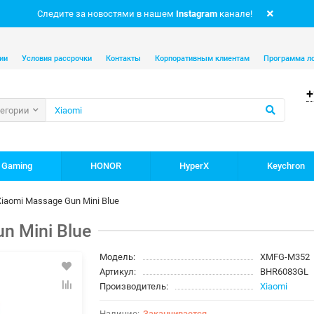
Следите за новостями в нашем
Instagram
канале!
ии
Условия рассрочки
Контакты
Корпоративным клиентам
Программа л
+
тегории
 Gaming
HONOR
HyperX
Keychron
aomi Massage Gun Mini Blue
n Mini Blue
Модель:
XMFG-M352
Артикул:
BHR6083GL
Производитель:
Xiaomi
Заканчивается