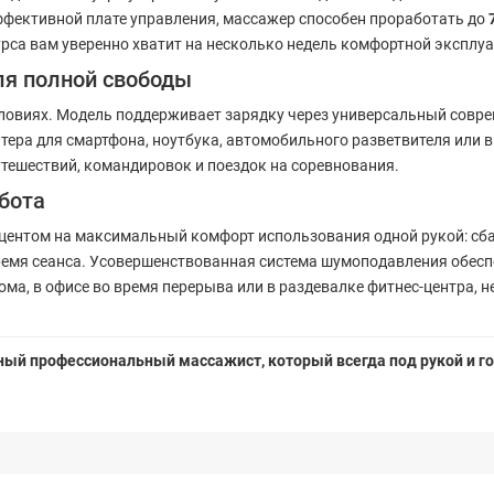
ффективной плате управления, массажер способен проработать до
рса вам уверенно хватит на несколько недель комфортной эксплуа
ля полной свободы
ловиях. Модель поддерживает зарядку через универсальный совр
тера для смартфона, ноутбука, автомобильного разветвителя или в
тешествий, командировок и поездок на соревнования.
бота
акцентом на максимальный комфорт использования одной рукой: с
ремя сеанса. Усовершенствованная система шумоподавления обес
а, в офисе во время перерыва или в раздевалке фитнес-центра, н
ьный профессиональный массажист, который всегда под рукой и го