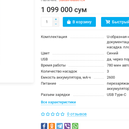
1 099 000 сум
В корзину
Быстрый
Комплектация
U-образная 
документаци
насадка. пл
Цвет
Синий
USB
да, через по
Время работы
780 мин ав
Количество насадок
3
Емкость аккумулятора, мА·ч
2600
Питание
перезаряжа
аккумулято
Разъем зарядки
USB Type-C
Все характеристики
0 отзывов