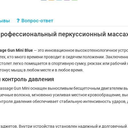
зывы
Вопрос-ответ
 Профессиональный перкуссионный массаж,
age Gun Mini Blue
— это инновационное высокотехнологичное устро
 тех, кто много времени проводит в сидячем положении. Заключенн
столет легко помещается в спортивную сумку, рюкзак или рабочий 
онус мышц в любом месте и в любое время.
 контроль давления
Massage Gun Mini оснащен выносливым бесщеточным двигателем 
ечные волокна, мгновенно усиливая местное кровообращение, вы
нтроля давления обеспечивает стабильную интенсивность ударов,
 гаджетов. Внутри устройства установлен надежный и долговечны