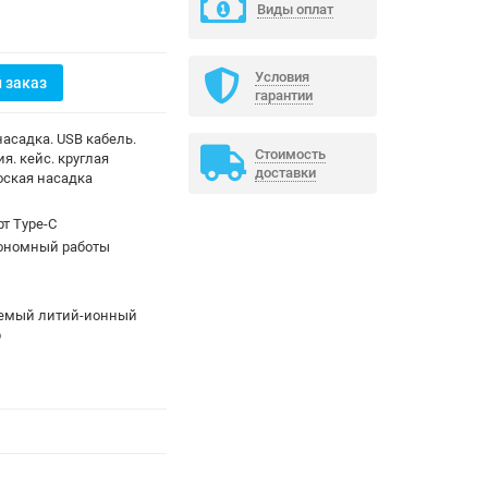
Виды оплат
Условия
 заказ
гарантии
насадка. USB кабель.
Стоимость
я. кейс. круглая
доставки
оская насадка
рт Type-C
тономный работы
емый литий-ионный
р