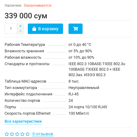
Заканчивается
339 000 сум
В корзину
Рабочая Температура
от 0 до 40 °С
Влажность хранения
от 5% до 90%
Рабочая влажность
от 10% до 90%
Стандарты и протоколы
IEEE 802.3 10BASE-TIEEE 802.3u
100BASE-TXIEEE 802.3 × IEEE
802.3аз. ИЭЭЭ 802.3
Таблица MAC-адресов
8 тыс.
Тип коммутатора
Неуправляемый
Интерфейс подключения
RJ-45
Количество портов
24
Порты
24 порта 10/100 RJ45
Скорость портов Ethernet
100 Мбит/с
Все характеристики
0 отзывов