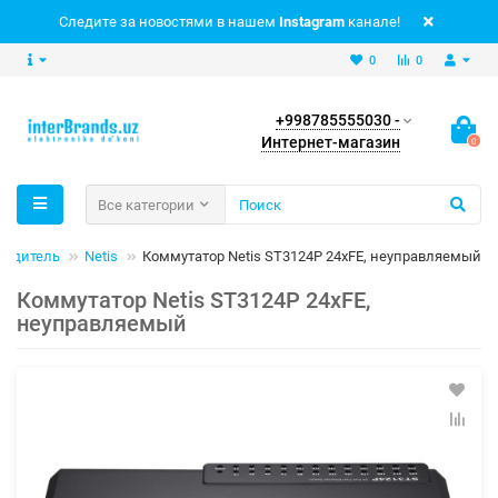
Следите за новостями в нашем
Instagram
канале!
0
0
+998785555030 -
Интернет-магазин
0
Все категории
водитель
Netis
Коммутатор Netis ST3124P 24xFE, неуправляемый
Коммутатор Netis ST3124P 24xFE,
неуправляемый