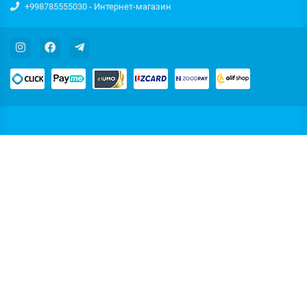
+998785555030 - Интернет-магазин