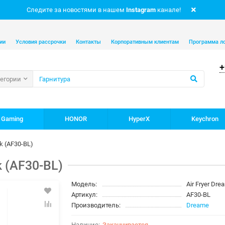
Следите за новостями в нашем
Instagram
канале!
ии
Условия рассрочки
Контакты
Корпоративным клиентам
Программа л
+
тегории
 Gaming
HONOR
HyperX
Keychron
k (AF30-BL)
 (AF30-BL)
Модель:
Air Fryer Dr
Артикул:
AF30-BL
Производитель:
Dreame
Заканчивается