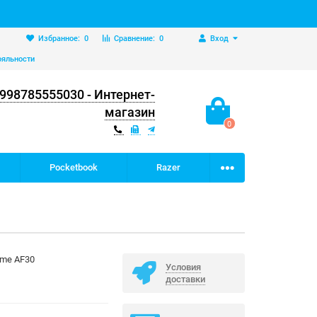
Избранное:
0
Сравнение:
0
Вход
ояльности
998785555030 - Интернет-
магазин
0
Pocketbook
Razer
eame AF30
Условия
доставки