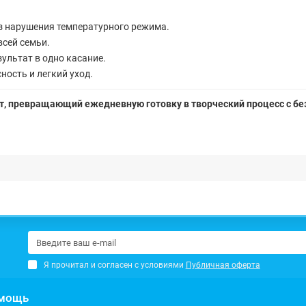
з нарушения температурного режима.
сей семьи.
ультат в одно касание.
ность и легкий уход.
нт, превращающий ежедневную готовку в творческий процесс с б
Я прочитал и согласен с условиями
Публичная оферта
мощь