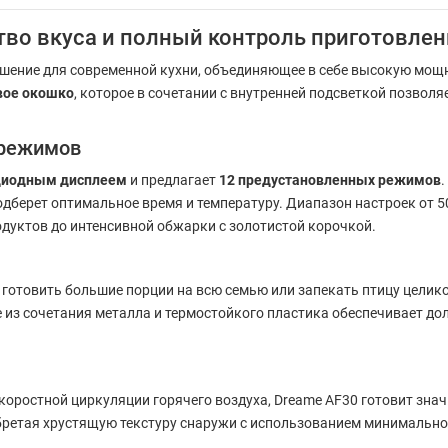
тво вкуса и полный контроль приготовлен
шение для современной кухни, объединяющее в себе высокую мощн
вое окошко
, которое в сочетании с внутренней подсветкой позволя
 режимов
диодным дисплеем
и предлагает
12 предустановленных режимов
дберет оптимальное время и температуру. Диапазон настроек от 5
одуктов до интенсивной обжарки с золотистой корочкой.
т готовить большие порции на всю семью или запекать птицу цели
 из сочетания металла и термостойкого пластика обеспечивает до
коростной циркуляции горячего воздуха, Dreame AF30 готовит зна
ретая хрустящую текстуру снаружи с использованием минимального