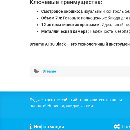
Ключевые преимущества:
Смотровое окошко:
Визуальный контроль бе
Объем 7 л:
Готовьте полноценные блюда для в
12 автоматических программ:
Идеальный рез
Металлическая камера:
Надежность, безопас
Dreame AF30 Black — это технологичный инструме
Dreame
Будьте в центре событий - подпишитесь на наши
новости! Новинки, скидки, акции.
Информация
По