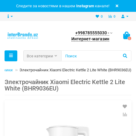
Следите за новостями в нашем
Instagram
канале!
0
0
+998785555030 -
Интернет-магазин
0
Все категории
айники
Электрочайник Xiaomi Electric Kettle 2 Lite White (BHR9036EU)
Электрочайник Xiaomi Electric Kettle 2 Lite
White (BHR9036EU)