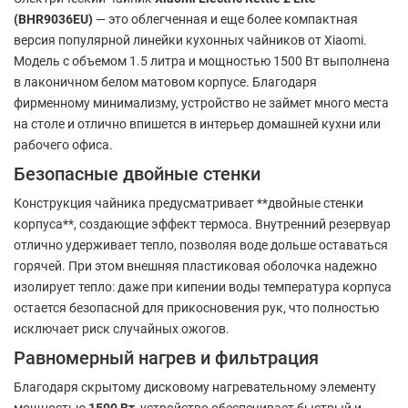
(BHR9036EU)
— это облегченная и еще более компактная
версия популярной линейки кухонных чайников от Xiaomi.
Модель с объемом 1.5 литра и мощностью 1500 Вт выполнена
в лаконичном белом матовом корпусе. Благодаря
фирменному минимализму, устройство не займет много места
на столе и отлично впишется в интерьер домашней кухни или
рабочего офиса.
Безопасные двойные стенки
Конструкция чайника предусматривает **двойные стенки
корпуса**, создающие эффект термоса. Внутренний резервуар
отлично удерживает тепло, позволяя воде дольше оставаться
горячей. При этом внешняя пластиковая оболочка надежно
изолирует тепло: даже при кипении воды температура корпуса
остается безопасной для прикосновения рук, что полностью
исключает риск случайных ожогов.
Равномерный нагрев и фильтрация
Благодаря скрытому дисковому нагревательному элементу
мощностью
1500 Вт
, устройство обеспечивает быстрый и