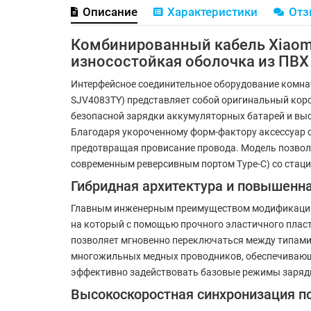
Описание
Характеристики
От
Комбинированный кабель Xiaomi 2
износостойкая оболочка из ПВХ
Интерфейсное соединительное оборудование комна
SJV4083TY) представляет собой оригинальный кор
безопасной зарядки аккумуляторных батарей и вы
Благодаря укороченному форм-фактору аксессуар 
предотвращая провисание провода. Модель позволя
современным реверсивным портом Type-C) со ста
Гибридная архитектура и повышенн
Главным инженерным преимуществом модификации яв
на который с помощью прочного эластичного пласт
позволяет мгновенно переключаться между типами 
многожильных медных проводников, обеспечивающи
эффективно задействовать базовые режимы зарядк
Высокоскоростная синхронизация по