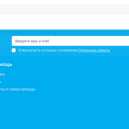
Я прочитал и согласен с условиями
Публичная оферта
мощь
вка
а
ты и схема проезда