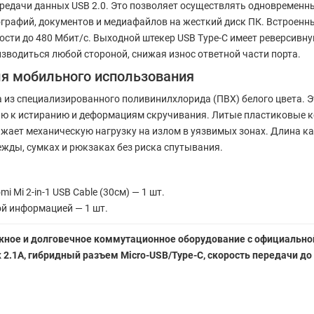
редачи данных USB 2.0. Это позволяет осуществлять одновременн
графий, документов и медиафайлов на жесткий диск ПК. Встроенн
ости до 480 Мбит/с. Выходной штекер USB Type-C имеет реверсивн
водиться любой стороной, снижая износ ответной части порта.
ля мобильного использования
из специализированного поливинилхлорида (ПВХ) белого цвета. Э
тью к истиранию и деформациям скручивания. Литые пластиковые
жает механическую нагрузку на излом в уязвимых зонах. Длина кабе
жды, сумках и рюкзаках без риска спутывания.
Mi 2-in-1 USB Cable (30см) — 1 шт.
ой информацией — 1 шт.
дежное и долговечное коммутационное оборудование с официально
2.1А, гибридный разъем Micro-USB/Type-C, скорость передачи до 