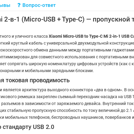
зывы
Вопрос-ответ
-в-1 (Micro-USB + Type-C) — пропускной т
тного и уличного класса
Xiaomi Micro-USB to Type-C Mi 2-in-1 USB C
откий круглый кабель с универсальной двухмодульной конструкци
сокоскоростного обмена данными между портативными гаджетами 
оптимизирован для совместного использования с портативными вн
ет сопрягать широкую номенклатуру цифровых устройств (как с кл
ционарными и мобильными зарядными блоками.
ая токовая проводимость
ляется архитектура выходного коннектора «два в одном». В осно
икового ремешка закреплен съемный переходник-насадка на USB Ty
разъемов в зависимости от заряжаемого девайса. Внутренний ток
х стабильную пропускную способность по току величиной до 2.1 
и мобильных телефонов, беспроводных наушников, повербанков и
 стандарту USB 2.0