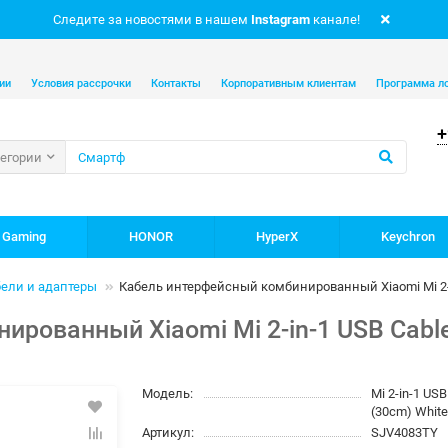
Следите за новостями в нашем
Instagram
канале!
ии
Условия рассрочки
Контакты
Корпоративным клиентам
Программа л
+
тегории
 Gaming
HONOR
HyperX
Keychron
ели и адаптеры
Кабель интерфейсный комбинированный Xiaomi Mi 2-in
рованный Xiaomi Mi 2-in-1 USB Cable
Модель:
Mi 2-in-1 USB
(30cm) Whit
Артикул:
SJV4083TY