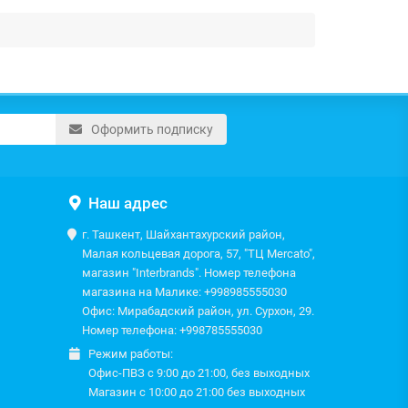
Оформить подписку
Наш адрес
г. Ташкент, Шайхантахурский район,
Малая кольцевая дорога, 57, "ТЦ Mercato",
магазин "Interbrands". Номер телефона
магазина на Малике: +998985555030
Офис: Мирабадский район, ул. Сурхон, 29.
Номер телефона: +998785555030
Режим работы:
Офис-ПВЗ с 9:00 до 21:00, без выходных
Магазин с 10:00 до 21:00 без выходных