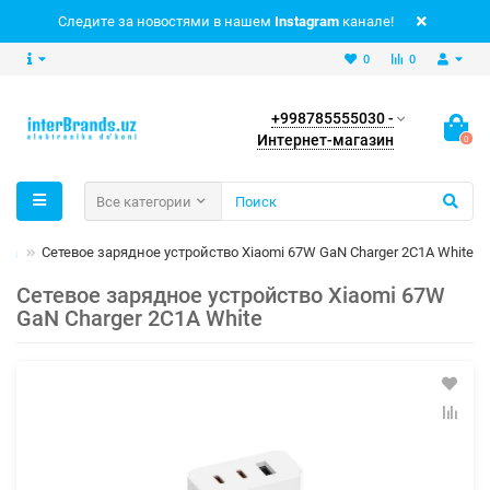
Следите за новостями в нашем
Instagram
канале!
0
0
+998785555030 -
Интернет-магазин
0
Все категории
тва
Сетевое зарядное устройство Xiaomi 67W GaN Charger 2C1A White
Сетевое зарядное устройство Xiaomi 67W
GaN Charger 2C1A White