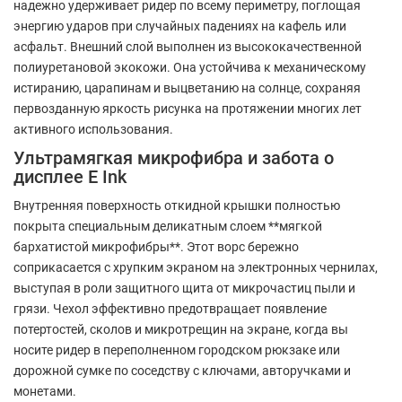
надежно удерживает ридер по всему периметру, поглощая
энергию ударов при случайных падениях на кафель или
асфальт. Внешний слой выполнен из высококачественной
полиуретановой экокожи. Она устойчива к механическому
истиранию, царапинам и выцветанию на солнце, сохраняя
первозданную яркость рисунка на протяжении многих лет
активного использования.
Ультрамягкая микрофибра и забота о
дисплее E Ink
Внутренняя поверхность откидной крышки полностью
покрыта специальным деликатным слоем **мягкой
бархатистой микрофибры**. Этот ворс бережно
соприкасается с хрупким экраном на электронных чернилах,
выступая в роли защитного щита от микрочастиц пыли и
грязи. Чехол эффективно предотвращает появление
потертостей, сколов и микротрещин на экране, когда вы
носите ридер в переполненном городском рюкзаке или
дорожной сумке по соседству с ключами, авторучками и
монетами.