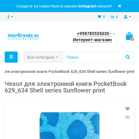
Следите за новостями в нашем
Instagram
канале!
0
0
+998785555030 -
Интернет-магазин
0
Все категории
 для электронной книги PocketBook 629_634 Shell series Sunflower print
Чехол для электронной книги PocketBook
629_634 Shell series Sunflower print