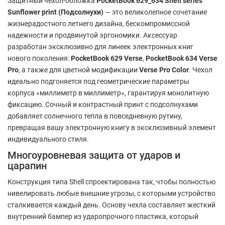
Защитный чехол-обложка
PocketBook 629_634 Shell series
Sunflower print (Подсолнухи)
— это великолепное сочетание
жизнерадостного летнего дизайна, бескомпромиссной
надежности и продвинутой эргономики. Аксессуар
разработан эксклюзивно для линеек электронных книг
нового поколения:
PocketBook 629 Verse
,
PocketBook 634 Verse
Pro
, а также для цветной модификации
Verse Pro Color
. Чехол
идеально подгоняется под геометрические параметры
корпуса «миллиметр в миллиметр», гарантируя монолитную
фиксацию. Сочный и контрастный принт с подсолнухами
добавляет солнечного тепла в повседневную рутину,
превращая вашу электронную книгу в эксклюзивный элемент
индивидуального стиля.
Многоуровневая защита от ударов и
царапин
Конструкция типа Shell спроектирована так, чтобы полностью
нивелировать любые внешние угрозы, с которыми устройство
сталкивается каждый день. Основу чехла составляет жесткий
внутренний бампер из ударопрочного пластика, который