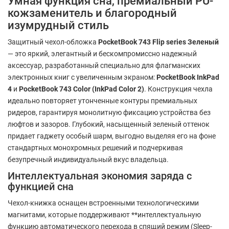
Умная функция сна, премиальный PU-
кожзаменитель и благородный
изумрудный стиль
Защитный чехол-обложка
PocketBook 743 Flip series Зеленый
— это яркий, элегантный и бескомпромиссно надежный
аксессуар, разработанный специально для флагманских
электронных книг с увеличенным экраном:
PocketBook InkPad
4
и
PocketBook 743 Color (InkPad Color 2)
. Конструкция чехла
идеально повторяет утонченные контуры премиальных
ридеров, гарантируя монолитную фиксацию устройства без
люфтов и зазоров. Глубокий, насыщенный зеленый оттенок
придает гаджету особый шарм, выгодно выделяя его на фоне
стандартных монохромных решений и подчеркивая
безупречный индивидуальный вкус владельца.
Интеллектуальная экономия заряда с
функцией сна
Чехол-книжка оснащен встроенными технологическими
магнитами, которые поддерживают **интеллектуальную
функцию автоматического перехода в спящий режим (Sleep-