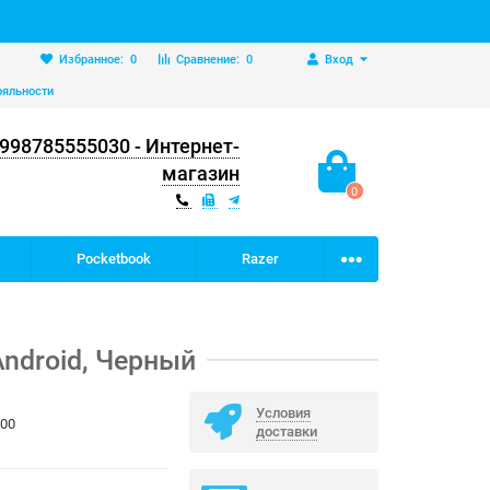
Избранное:
0
Сравнение:
0
Вход
ояльности
998785555030 - Интернет-
магазин
0
Pocketbook
Razer
Android, Черный
Условия
900
доставки