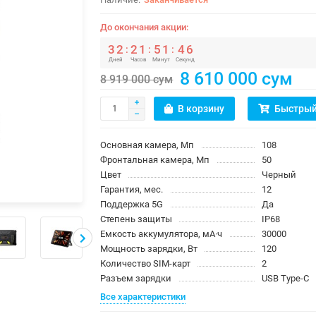
До окончания акции:
3
2
2
1
5
1
4
4
:
:
:
Дней
Часов
Минут
Секунд
8 610 000 сум
8 919 000 сум
В корзину
Быстрый
Основная камера, Мп
108
Фронтальная камера, Мп
50
Цвет
Черный
Гарантия, мес.
12
Поддержка 5G
Да
Степень защиты
IP68
Емкость аккумулятора, мА·ч
30000
Мощность зарядки, Вт
120
Количество SIM-карт
2
Разъем зарядки
USB Type-C
Все характеристики