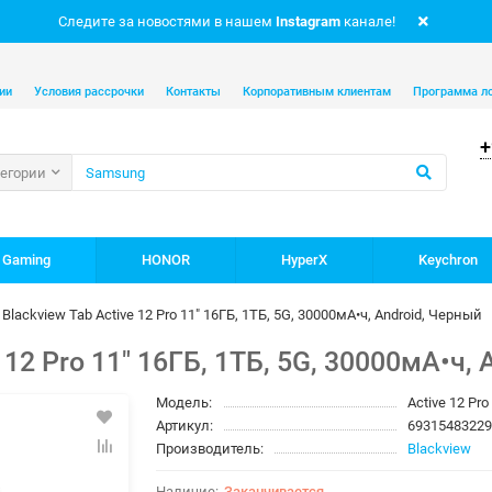
Следите за новостями в нашем
Instagram
канале!
ии
Условия рассрочки
Контакты
Корпоративным клиентам
Программа л
+
тегории
 Gaming
HONOR
HyperX
Keychron
lackview Tab Active 12 Pro 11" 16ГБ, 1ТБ, 5G, 30000мА•ч, Android, Черный
 12 Pro 11" 16ГБ, 1ТБ, 5G, 30000мА•ч, 
Модель:
Active 12 Pro
Артикул:
6931548322
Производитель:
Blackview
Заканчивается