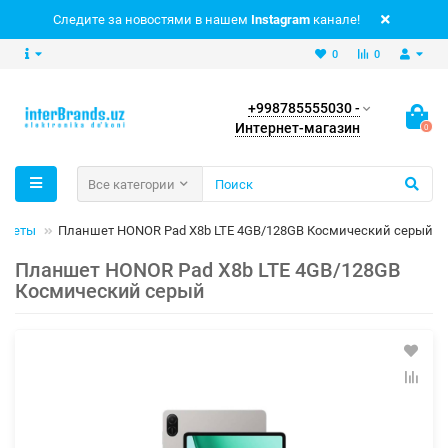
Следите за новостями в нашем
Instagram
канале!
0
0
+998785555030 -
Интернет-магазин
0
Все категории
ншеты
Планшет HONOR Pad X8b LTE 4GB/128GB Космический серый
Планшет HONOR Pad X8b LTE 4GB/128GB
Космический серый