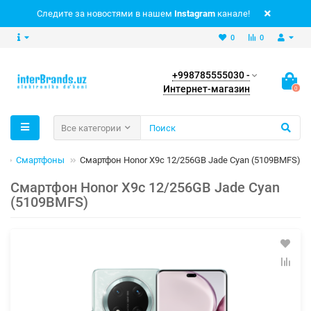
Следите за новостями в нашем
Instagram
канале!
0
0
+998785555030 -
Интернет-магазин
0
Все категории
ы
Смартфоны
Смартфон Honor X9c 12/256GB Jade Cyan (5109BMFS)
Смартфон Honor X9c 12/256GB Jade Cyan
(5109BMFS)