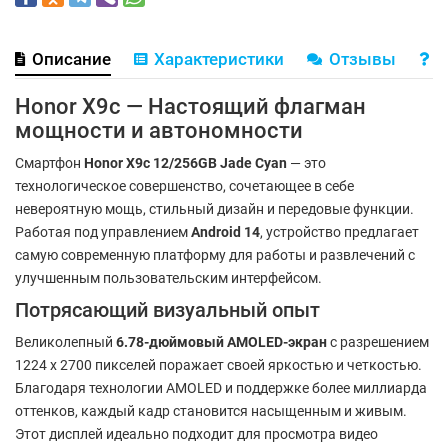
Описание
Характеристики
Отзывы
В
Honor X9c — Настоящий флагман
мощности и автономности
Смартфон
Honor X9c 12/256GB Jade Cyan
— это
технологическое совершенство, сочетающее в себе
невероятную мощь, стильный дизайн и передовые функции.
Работая под управлением
Android 14
, устройство предлагает
самую современную платформу для работы и развлечений с
улучшенным пользовательским интерфейсом.
Потрясающий визуальный опыт
Великолепный
6.78-дюймовый AMOLED-экран
с разрешением
1224 x 2700 пикселей поражает своей яркостью и четкостью.
Благодаря технологии AMOLED и поддержке более миллиарда
оттенков, каждый кадр становится насыщенным и живым.
Этот дисплей идеально подходит для просмотра видео