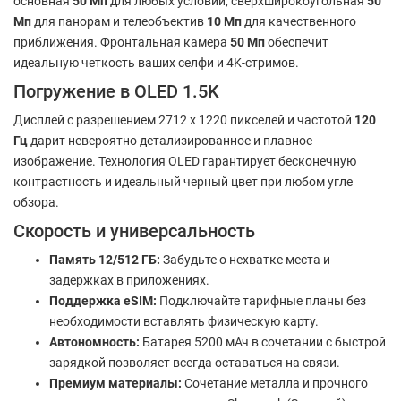
основная
50 Мп
для любых условий, сверхширокоугольная
50
Мп
для панорам и телеобъектив
10 Мп
для качественного
приближения. Фронтальная камера
50 Мп
обеспечит
идеальную четкость ваших селфи и 4K-стримов.
Погружение в OLED 1.5K
Дисплей с разрешением 2712 x 1220 пикселей и частотой
120
Гц
дарит невероятно детализированное и плавное
изображение. Технология OLED гарантирует бесконечную
контрастность и идеальный черный цвет при любом угле
обзора.
Скорость и универсальность
Память 12/512 ГБ:
Забудьте о нехватке места и
задержках в приложениях.
Поддержка eSIM:
Подключайте тарифные планы без
необходимости вставлять физическую карту.
Автономность:
Батарея 5200 мАч в сочетании с быстрой
зарядкой позволяет всегда оставаться на связи.
Премиум материалы:
Сочетание металла и прочного