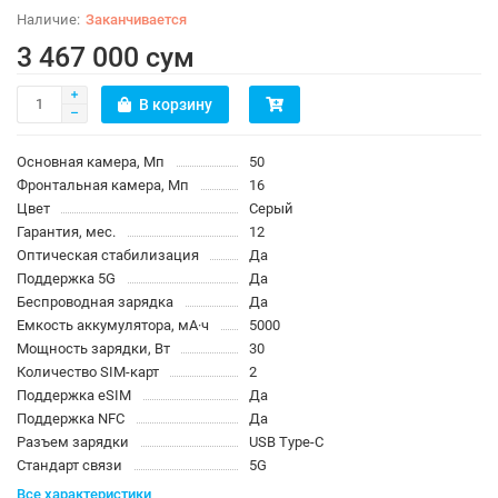
Заканчивается
3 467 000 сум
В корзину
Основная камера, Мп
50
Фронтальная камера, Мп
16
Цвет
Серый
Гарантия, мес.
12
Оптическая стабилизация
Да
Поддержка 5G
Да
Беспроводная зарядка
Да
Емкость аккумулятора, мА·ч
5000
Мощность зарядки, Вт
30
Количество SIM-карт
2
Поддержка eSIM
Да
Поддержка NFC
Да
Разъем зарядки
USB Type-C
Стандарт связи
5G
Все характеристики