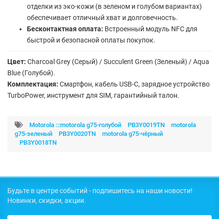
отделки из эко-кожи (в зеленом и голубом вариантах)
обеспечивает отличный хват и долговечность.
Бесконтактная оплата:
Встроенный модуль NFC для
быстрой и безопасной оплаты покупок.
Цвет:
Charcoal Grey (Серый) / Succulent Green (Зеленый) / Aqua
Blue (Голубой).
Комплектация:
Смартфон, кабель USB-C, зарядное устройство
TurboPower, инструмент для SIM, гарантийный талон.
Motorola :::motorola g75-голубой
PB3Y0019TN
motorola
g75-зеленый
PB3Y0020TN
motorola g75-чёрный
PB3Y0018TN
Будьте в центре событий - подпишитесь на наши новости!
Новинки, скидки, акции.