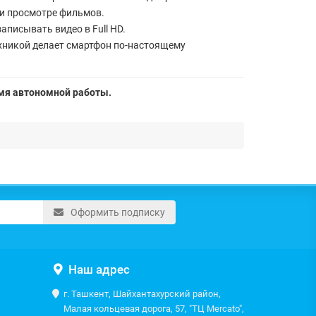
и просмотре фильмов.
писывать видео в Full HD.
хникой делает смартфон по-настоящему
мя автономной работы.
Оформить подписку
Наш адрес
г. Ташкент, Шайхантахурский район,
Малая кольцевая дорога, 57, "ТЦ Mercato",