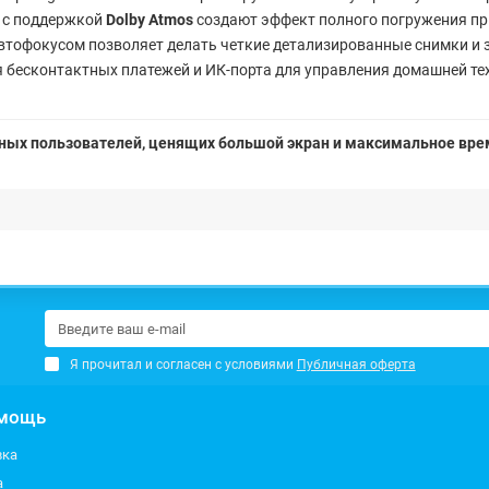
 с поддержкой
Dolby Atmos
создают эффект полного погружения пр
втофокусом позволяет делать четкие детализированные снимки и за
 бесконтактных платежей и ИК-порта для управления домашней те
ых пользователей, ценящих большой экран и максимальное вре
Я прочитал и согласен с условиями
Публичная оферта
мощь
вка
а