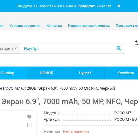
Следите за новостями в нашем
Instagram
канале!
ии
Условия рассрочки
Контакты
Корпоративным клиентам
Программа л
+
тегории
 Gaming
HONOR
HyperX
Keychron
 POCO M7 6/128GB, Экран 6.9", 7000 mAh, 50 MP, NFC, Черный
кран 6.9", 7000 mAh, 50 MP, NFC, Че
Модель:
POCO M7
Артикул:
POCO M7 EU 
Нет в наличии