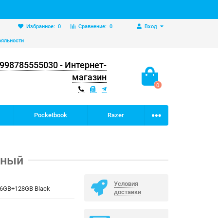
Избранное:
0
Сравнение:
0
Вход
ояльности
998785555030 - Интернет-
магазин
0
Pocketbook
Razer
рный
Условия
6GB+128GB Black
доставки