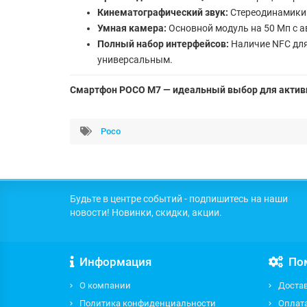
Кинематографический звук:
Стереодинамики
Умная камера:
Основной модуль на 50 Мп с а
Полный набор интерфейсов:
Наличие NFC для
универсальным.
Смартфон POCO M7 — идеальный выбор для активн
Poco
Будьте в центре событий - подпишитесь на наши
новости! Новинки, скидки, акции.
Информация
По
О компании
Доста
Политика конфиденциальности
Оплат