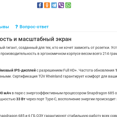
зывы
Вопрос-ответ
ость и масштабный экран
 гигант, созданный для тех, кто не хочет зависеть от розетки. У
производительность в эргономичном корпусе весом всего 214 гра
ймовый IPS-дисплей
с разрешением Full HD+. Частота обновления
ными. Сертификация TÜV Rheinland гарантирует комфорт для ваших
00 мАч
в паре с энергоэффективным процессором Snapdragon 685 о
мощностью
33 Вт
через порт Type-C, восполнение энергии происходит
napdragon 685 и 6 ГБ ОЗУ гарантируют стабильную работу всех со