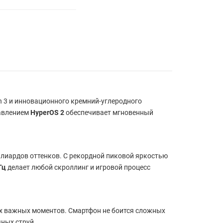
n 3 и инновационного кремний-углеродного
равлением
HyperOS 2
обеспечивает мгновенный
ллиардов оттенков. С рекордной пиковой яркостью
Гц
делает любой скроллинг и игровой процесс
их важных моментов. Смартфон не боится сложных
яных струй.