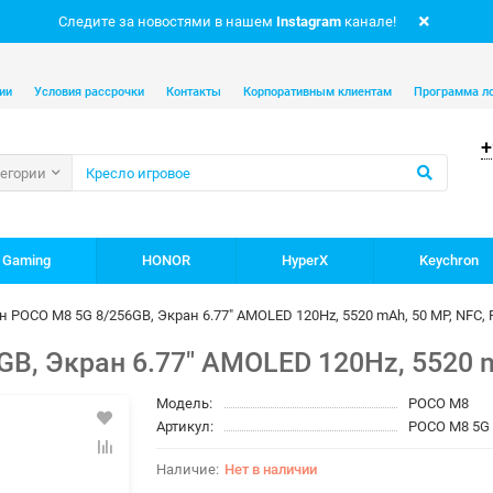
Следите за новостями в нашем
Instagram
канале!
ии
Условия рассрочки
Контакты
Корпоративным клиентам
Программа л
+
тегории
 Gaming
HONOR
HyperX
Keychron
 POCO M8 5G 8/256GB, Экран 6.77" AMOLED 120Hz, 5520 mAh, 50 MP, NFC,
B, Экран 6.77" AMOLED 120Hz, 5520 m
Модель:
POCO M8
Артикул:
POCO M8 5G 
Нет в наличии