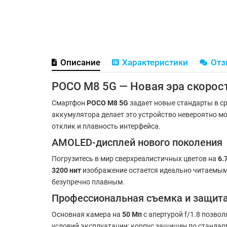
Описание
Характеристики
От
POCO M8 5G — Новая эра скорост
Смартфон
POCO M8 5G
задает новые стандарты в ср
аккумулятора делает это устройство невероятно м
отклик и плавность интерфейса.
AMOLED-дисплей нового поколения
Погрузитесь в мир сверхреалистичных цветов на
6.
3200 нит
изображение остается идеально читаемы
безупречно плавным.
Профессиональная съемка и защита
Основная камера на
50 Мп
с апертурой f/1.8 позво
условий эксплуатации: корпус защищен по стандар