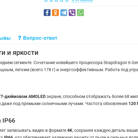
зывы
Вопрос-ответ
и и яркости
еднем сегменте. Сочетание новейшего процессора Snapdragon 6 Ge
ощным, легким (всего 178 г) и энергоэффективным. Работа под уп
77-дюймовом AMOLED
экране, способном отображать более 68 ми
м даже под прямыми солнечными лучами. Частота обновления
120 
 IP66
ляет записывать видео в формате
4K
, сохраняя каждую деталь ваш
ту
IP66
, что обеспечивает надежную защиту от пыли и сильных вод