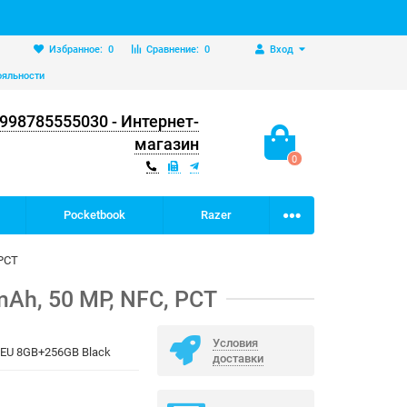
Избранное:
0
Сравнение:
0
Вход
ояльности
998785555030 - Интернет-
магазин
0
Pocketbook
Razer
 PCT
Ah, 50 MP, NFC, PCT
Условия
EU 8GB+256GB Black
доставки