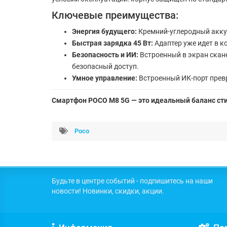
Ключевые преимущества:
Энергия будущего:
Кремний-углеродный аккум
Быстрая зарядка 45 Вт:
Адаптер уже идет в к
Безопасность и ИИ:
Встроенный в экран скане
безопасный доступ.
Умное управление:
Встроенный ИК-порт превр
Смартфон POCO M8 5G — это идеальный баланс стил
Poco
Будьте в центре событий - подпишитесь на наши
новости! Новинки, скидки, акции.