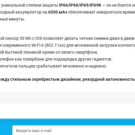
я уникальной степени защиты
IP66/IP68/IP69/IP69K
— он не боится н
родный аккумулятор на
6500 мАч
обеспечивает невероятное время
нные минуты.
й сенсор 50 Мп с OIS позволяет делать четкие снимки даже в движ
 современного Wi-Fi 6 (802.11ax) для мгновенной загрузки контент
й бытовой техникой прямо со своего смартфона.
елефон как повербанк для подзарядки других гаджетов.
печатков пальцев срабатывает мгновенно и надежно.
между стильным серебристым дизайном, рекордной автономност