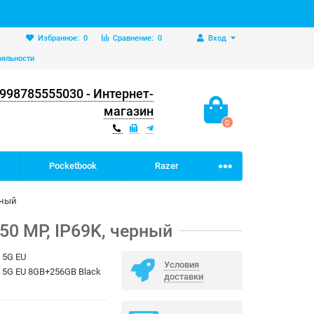
Избранное:
0
Сравнение:
0
Вход
ояльности
998785555030 - Интернет-
магазин
0
Pocketbook
Razer
рный
50 MP, IP69K, черный
 5G EU
Условия
 5G EU 8GB+256GB Black
доставки