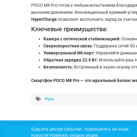
POCO M8 Pro готов к любым испытаниям благодар
высоким давлением. Инновационный кремний-угле
HyperCharge
позволяет восполнить заряд за счита
Ключевые преимущества:
Камера с оптической стабилизацией:
Основно
Сверхскоростная связь:
Поддержка сетей 5G и
Универсальный ИК-порт:
Управляйте домашне
Обратная зарядка 22.5 Вт:
Используйте ваш т
Безопасность:
Встроенный в экран сканер от
Смартфон POCO M8 Pro — это идеальный баланс 
Poco
Будьте в центре событий - подпишитесь на наши
новости! Новинки, скидки, акции.