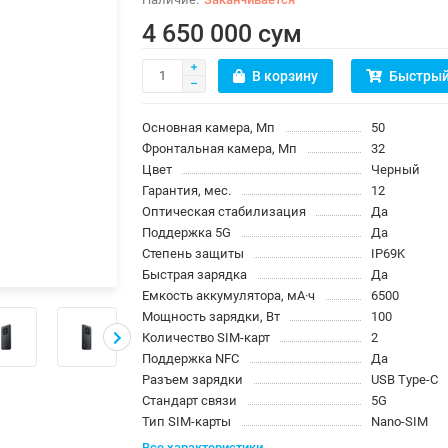
4 650 000 сум
В корзину
Быстрый
Основная камера, Мп
50
Фронтальная камера, Мп
32
Цвет
Черный
Гарантия, мес.
12
Оптическая стабилизация
Да
Поддержка 5G
Да
Степень защиты
IP69K
Быстрая зарядка
Да
Емкость аккумулятора, мА·ч
6500
Мощность зарядки, Вт
100
Количество SIM-карт
2
Поддержка NFC
Да
Разъем зарядки
USB Type-C
Стандарт связи
5G
Тип SIM-карты
Nano-SIM
Все характеристики