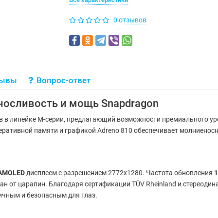
0 отзывов
зывы
Вопрос-ответ
носливость и мощь Snapdragon
 в линейке M-серии, предлагающий возможности премиального уро
оперативной памяти и графикой Adreno 810 обеспечивает молниено
AMOLED
дисплеем с разрешением 2772x1280. Частота обновления
1
ан от царапин. Благодаря сертификации TÜV Rheinland и стереоди
чным и безопасным для глаз.