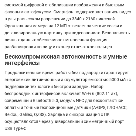
системой цифровой стабилизации изображения и быстрым
фазовым автофокусом. Смартфон поддерживает запись видео
в ультравысоком разрешении до 3840 x 2160 пикселей.
Фронтальная камера на 12 МП отвечает за четкие селфи и
детализированную картинку при видеозвонках. Безопасность
личных данных обеспечивает мгновенная функция
разблокировки по лицу и сканер отпечатков пальцев.
Бескомпромиссная автономность и умные
интерфейсы
Продолжительное время работы без подзарядки гарантирует
энергоемкий литий-ионный аккумулятор емкостью 5000 мАч с
поддержкой технологии быстрой зарядки. Набор
беспроводных интерфейсов включает Wi-Fi 6 (802.11 ax),
современный Bluetooth 5.3, модуль NFC для бесконтактной
оплаты и точные геопозиционные датчики (A-GPS, ГЛОНАСС,
Beidou, Galileo, QZSS). Зарядка и синхронизация с ПК
осуществляются через универсальный симметричный порт
USB Type-C.