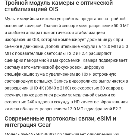
Тройной модуль камеры с оптической
стабилизацией OIS
Мультимедийная система устройства представлена тройной
основной камерой. Главный сенсор имеет разрешение 50.0 МП
и снабжен аппаратной оптической стабилизацией
изображения OIS, которая компенсирует дрожание рук при
съемке в движении. Дополнительные модули на 12.0 МП и 5.0
МП с показателями светосилы F2.2 и F2.4 расширяют
сценарии панорамной и макросъемки. Камера поддерживает
систему автоматической фокусировки, цифровую
спецификацию зума с увеличением до 10x и встроенную
светодиодную вспышку. Запись видеороликов выполняется в
разрешении UHD 4K (3840 x 2160) со скоростью 30 кадров в
секунду, также доступен режим замедленной съемки со
скоростью 240 кадров в секунду в HD качестве. Фронтальная
камера обладает разрешением 12.0 МП с диафрагмой F2.2.
Современные протоколы связи, eSIM и
интеграция Gear
Модель SM-A576BDBFSOZ поддерживает одновременную