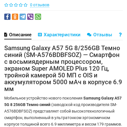
0 отзывов
Описание
Характеристики
Отзывы
В
Samsung Galaxy A57 5G 8/256GB Темно
синий (SM-A576BDBFSOZ) — Смартфон
с восьмиядерным процессором,
экраном Super AMOLED Plus 120 Гц,
тройной камерой 50 МП с OIS и
аккумулятором 5000 мАч в корпусе 6.9
мм
Мобильное устройство нового поколения
Samsung Galaxy A57
5G 8 256GB Темно синий
(заводской код производителя SM-
A576BDBFSOZ) представляет собой высокотехнологичный
смартфон, выполненный в ультратонком эргономичном
корпусе толщиной всего 6.9 миллиметра и весом 179 граммов.