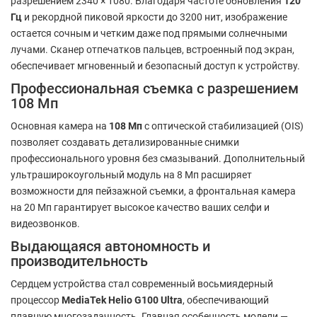
разрешением 2340 × 1080. Благодаря частоте обновления
120
Гц
и рекордной пиковой яркости до 3200 нит, изображение
остается сочным и четким даже под прямыми солнечными
лучами. Сканер отпечатков пальцев, встроенный под экран,
обеспечивает мгновенный и безопасный доступ к устройству.
Профессиональная съемка с разрешением
108 Мп
Основная камера на
108 Мп
с оптической стабилизацией (OIS)
позволяет создавать детализированные снимки
профессионального уровня без смазываний. Дополнительный
ультраширокоугольный модуль на 8 Мп расширяет
возможности для пейзажной съемки, а фронтальная камера
на 20 Мп гарантирует высокое качество ваших селфи и
видеозвонков.
Выдающаяся автономность и
производительность
Сердцем устройства стал современный восьмиядерный
процессор
MediaTek Helio G100 Ultra
, обеспечивающий
плавную многозадачность. Главная особенность модели —