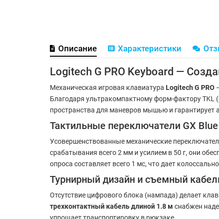
Описание
Характеристики
От
Logitech G PRO Keyboard — Созд
Механическая игровая клавиатура
Logitech G PRO
—
Благодаря ультракомпактному форм-фактору TKL (
пространства для маневров мышью и гарантирует 
Тактильные переключатели GX Blue 
Усовершенствованные механические переключате
срабатывания всего 2 мм и усилием в 50 г, они об
опроса составляет всего 1 мс, что дает колоссальн
Турнирный дизайн и съемный кабел
Отсутствие цифрового блока (нампада) делает клав
трехконтактный кабель длиной 1.8 м
снабжен наде
упрощает транспортировку в рюкзаке.