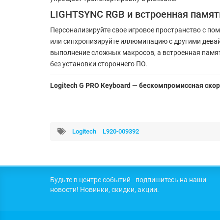
LIGHTSYNC RGB и встроенная памят
Персонализируйте свое игровое пространство с п
или синхронизируйте иллюминацию с другими дева
выполнение сложных макросов, а встроенная памят
без установки стороннего ПО.
Logitech G PRO Keyboard — бескомпромиссная ско
Logitech
L920-009392
Будьте в центре событий - подпишитесь на наши
новости! Новинки, скидки, акции.