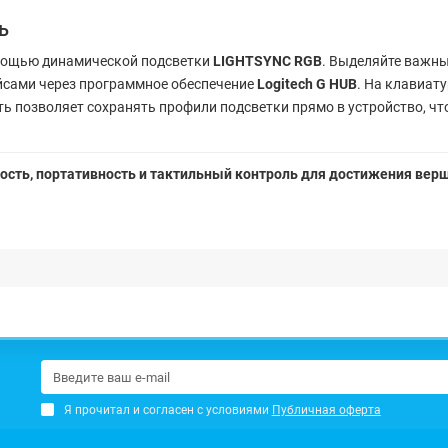
ь
омощью динамической подсветки
LIGHTSYNC RGB
. Выделяйте важн
йсами через программное обеспечение
Logitech G HUB
. На клавиат
ь позволяет сохранять профили подсветки прямо в устройство, ч
рость, портативность и тактильный контроль для достижения вер
Я прочитал и согласен с условиями
Публичная оферта