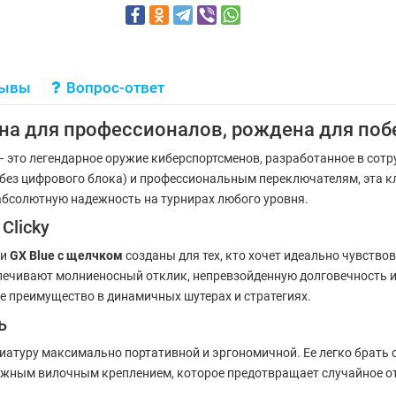
зывы
Вопрос-ответ
ана для профессионалов, рождена для поб
 это легендарное оружие киберспортсменов, разработанное в сот
без цифрового блока) и профессиональным переключателям, эта к
абсолютную надежность на турнирах любого уровня.
Clicky
ли
GX Blue с щелчком
созданы для тех, кто хочет идеально чувство
еспечивают молниеносный отклик, непревзойденную долговечность и
ое преимущество в динамичных шутерах и стратегиях.
ь
иатуру максимально портативной и эргономичной. Ее легко брать с
жным вилочным креплением, которое предотвращает случайное отс