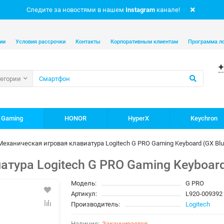
Следите за новостями в нашем
Instagram
канале!
ии
Условия рассрочки
Контакты
Корпоративным клиентам
Программа л
+
тегории
 Gaming
HONOR
HyperX
Keychron
Механическая игровая клавиатура Logitech G PRO Gaming Keyboard (GX Blue
тура Logitech G PRO Gaming Keyboard (
Модель:
G PRO
Артикул:
L920-009392
Производитель:
Logitech
Заканчивается