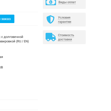
Виды оплат
Условия
 заказ
гарантии
Стоимость
 с долговечной
доставки
авировкой (RU / EN)
ая
UB