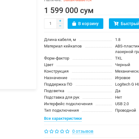
1 599 000 сум
В корзину
Быстрый
Длина кабеля, м
1.8
Материал кейкапов
ABS-пластик
лазерной гр
Форм-фактор
TKL
Цвет
Черный
Конструкция
Механическ
Назначение
Игровое
Поддержка ПО
Logitech G H
Подсветка
Да
Подставка для рук
Нет
Интерфейс подключения
USB 2.0
Тип подключения
Проводной
Все характеристики
0 отзывов