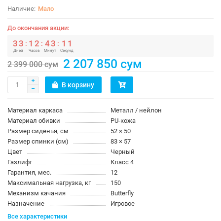
Мало
До окончания акции:
3
3
1
2
4
3
1
0
:
:
:
Дней
Часов
Минут
Секунд
2 207 850 сум
2 399 000 сум
В корзину
Материал каркаса
Металл / нейлон
Материал обивки
PU-кожа
Размер сиденья, см
52 × 50
Размер спинки (см)
83 × 57
Цвет
Черный
Газлифт
Класс 4
Гарантия, мес.
12
Максимальная нагрузка, кг
150
Механизм качания
Butterfly
Назначение
Игровое
Все характеристики