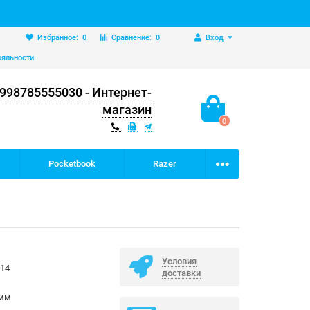
Избранное:
0
Сравнение:
0
Вход
ояльности
998785555030 - Интернет-
магазин
0
Pocketbook
Razer
Условия
214
доставки
 мм