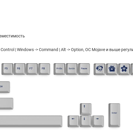
овместимость
Control | Windows -> Command | Alt -> Option, ОС Mojave и выше рег