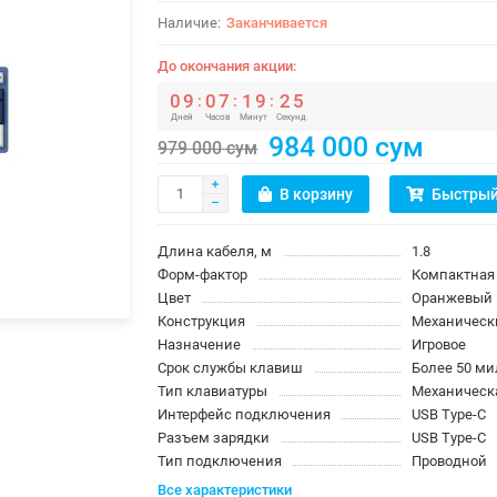
Заканчивается
До окончания акции:
0
9
0
7
1
9
2
4
:
:
:
Дней
Часов
Минут
Секунд
984 000 сум
979 000 сум
В корзину
Быстрый
Длина кабеля, м
1.8
Форм-фактор
Компактная
Цвет
Оранжевый
Конструкция
Механическ
Назначение
Игровое
Срок службы клавиш
Более 50 м
Тип клавиатуры
Механическ
Интерфейс подключения
USB Type-C
Разъем зарядки
USB Type-C
Тип подключения
Проводной
Все характеристики