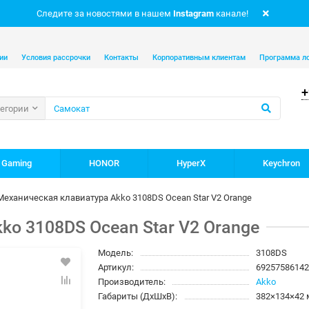
Следите за новостями в нашем
Instagram
канале!
ии
Условия рассрочки
Контакты
Корпоративным клиентам
Программа л
+
тегории
 Gaming
HONOR
HyperX
Keychron
Механическая клавиатура Akko 3108DS Ocean Star V2 Orange
ko 3108DS Ocean Star V2 Orange
Модель:
3108DS
Артикул:
6925758614
Производитель:
Akko
Габариты (ДхШхВ):
382×134×42