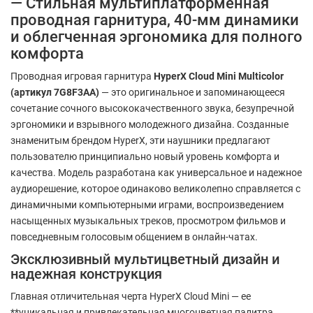
— Стильная мультиплатформенная
проводная гарнитура, 40-мм динамики
и облегченная эргономика для полного
комфорта
Проводная игровая гарнитура
HyperX Cloud Mini Multicolor
(артикул 7G8F3AA)
— это оригинальное и запоминающееся
сочетание сочного высококачественного звука, безупречной
эргономики и взрывного молодежного дизайна. Созданные
знаменитым брендом HyperX, эти наушники предлагают
пользователю принципиально новый уровень комфорта и
качества. Модель разработана как универсальное и надежное
аудиорешение, которое одинаково великолепно справляется с
динамичными компьютерными играми, воспроизведением
насыщенных музыкальных треков, просмотром фильмов и
повседневным голосовым общением в онлайн-чатах.
Эксклюзивный мультицветный дизайн и
надежная конструкция
Главная отличительная черта HyperX Cloud Mini — ее
**уникальная и привлекательная многоцветная палитра