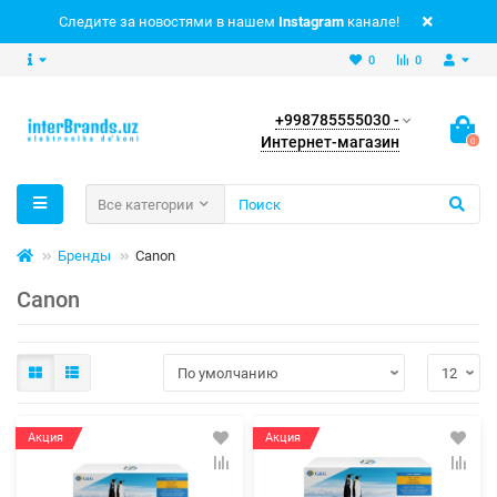
Следите за новостями в нашем
Instagram
канале!
0
0
+998785555030 -
Интернет-магазин
0
Все категории
Бренды
Canon
Canon
Акция
Акция