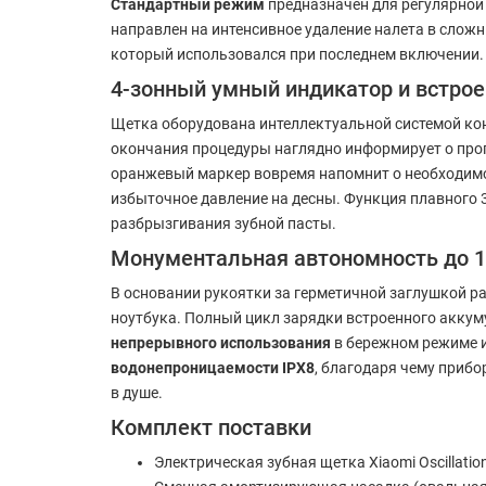
Стандартный режим
предназначен для регулярной
направлен на интенсивное удаление налета в слож
который использовался при последнем включении.
4-зонный умный индикатор и встро
Щетка оборудована интеллектуальной системой ко
окончания процедуры наглядно информирует о проп
оранжевый маркер вовремя напомнит о необходимо
избыточное давление на десны. Функция плавного 
разбрызгивания зубной пасты.
Монументальная автономность до 1
В основании рукоятки за герметичной заглушкой 
ноутбука. Полный цикл зарядки встроенного аккум
непрерывного использования
в бережном режиме и
водонепроницаемости IPX8
, благодаря чему приб
в душе.
Комплект поставки
Электрическая зубная щетка Xiaomi Oscillation 