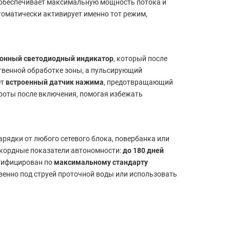
обеспечивает максимальную мощность потока и
томатически активирует именно тот режим,
зонный светодиодный индикатор
, который после
твенной обработке зоны, а пульсирующий
ет
встроенный датчик нажима
, предотвращающий
ороты после включения, помогая избежать
арядки от любого сетевого блока, повербанка или
рекордные показатели автономности:
до 180 дней
ртифицирован по
максимальному стандарту
венно под струей проточной воды или использовать