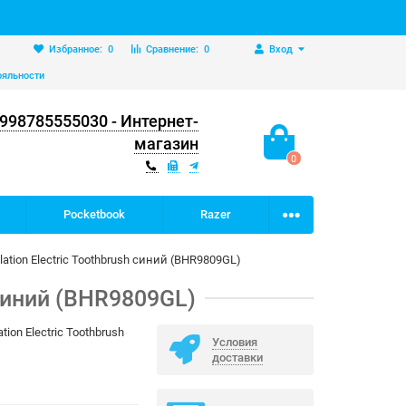
Избранное:
0
Сравнение:
0
Вход
ояльности
998785555030 - Интернет-
магазин
0
Pocketbook
Razer
ation Electric Toothbrush синий (BHR9809GL)
 синий (BHR9809GL)
ation Electric Toothbrush
Условия
доставки