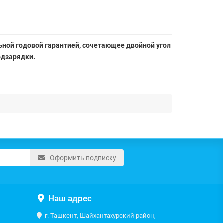
альной годовой гарантией, сочетающее двойной угол
одзарядки.
Оформить подписку
Наш адрес
г. Ташкент, Шайхантахурский район,