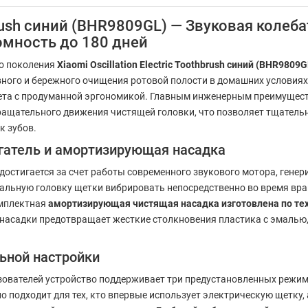
thbrush синий (BHR9809GL) — Звуковая коле
омность до 180 дней
го поколения
Xiaomi Oscillation Electric Toothbrush синий (BHR9809G
ного и бережного очищения ротовой полости в домашних условиях
та с продуманной эргономикой. Главным инженерным преимущест
ращательного движения чистящей головки, что позволяет тщатель
к зубов.
гатель и амортизирующая насадка
остигается за счет работы современного звукового мотора, гене
альную головку щетки вибрировать непосредственно во время вра
омплектная
амортизирующая чистящая насадка изготовлена по тех
 насадки предотвращает жесткие столкновения пластика с эмалью
ьной настройки
зователей устройство поддерживает три предустановленных режим
о подходит для тех, кто впервые использует электрическую щетку,