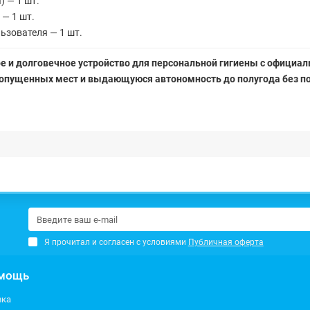
 — 1 шт.
— 1 шт.
ьзователя — 1 шт.
ежное и долговечное устройство для персональной гигиены с офици
ропущенных мест и выдающуюся автономность до полугода без п
Я прочитал и согласен с условиями
Публичная оферта
мощь
вка