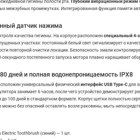
 ежедневной гигиены полости рта.
Глубокий вибрационный режим
ных межзубных промежутках. Интегрированная функция памяти ав
енный датчик нажима
нтроля качества гигиены. На корпусе расположен
специальный 4-
ущенных участках: постоянный белый свет сигнализирует о качес
сти повторной очистки локации. Безопасность эмали контролиру
3-секундного постепенного запуска мотора плавно наращивает об
80 дней и полная водонепроницаемость IPX8
расположен универсальный физический
интерфейс USB Type-C
для з
улятора занимает 6 часов, после чего устройство демонстрирует 
 до 100 дней в стандартном формате. Корпус щетки полностью се
ор можно без опасений оставлять возле раковины, мыть непосредст
Electric Toothbrush (синий) — 1 шт.