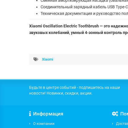
Сменная амортизирующая насадка (овальная)
Соединительный зарядный кабель USB Type-C 
Техническая документация и руководство пол
Xiaomi Oscillation Electric Toothbrush — это над
звуковых колебаний, умный 4-зонный контроль п
Xiaomi
Будьте в центре событий - подпишитесь на наши
новости! Новинки, скидки, акции.
Информация
По
О компании
Доста