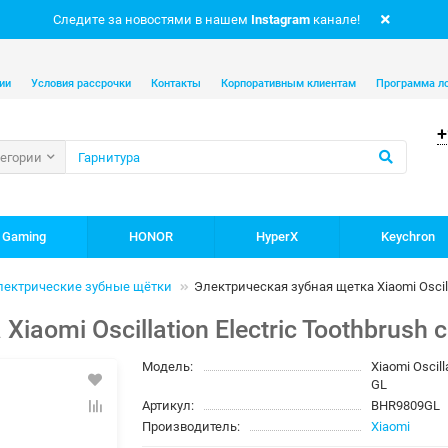
Следите за новостями в нашем
Instagram
канале!
ии
Условия рассрочки
Контакты
Корпоративным клиентам
Программа л
+
тегории
 Gaming
HONOR
HyperX
Keychron
лектрические зубные щётки
Электрическая зубная щетка Xiaomi Oscill
iaomi Oscillation Electric Toothbrush
Модель:
Xiaomi Oscill
GL
Артикул:
BHR9809GL
Производитель:
Xiaomi