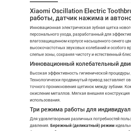
Xiaomi Oscillation Electric Too
работы, датчик нажима и автон
Инновационная электрическая зубная щетка ново
персонального ухода, разработанный для эффектив
влагозащищенном корпусе насыщенного синего цве
высокочастотных звуковых колебаний и особого в
слепые зоны, сохраняя чистоту и естественный блес
Инновационный колебательный дви
Высокая эффективность гигиенической процедуры д
Технологически продвинутый привод заставляет ов
точного проникновения щетинок между зубами. К
окисление металлов. Мягкая внешняя конструкция
использования.
Три режима работы для индивидуал
Для удовлетворения различных потребностей поль
давления.
Бережный (деликатный) режим
идеальн