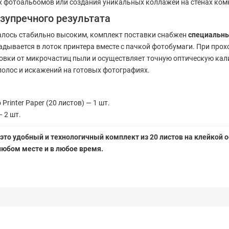
х фотоальбомов или создания уникальных коллажей на стенах ком
зупречного результата
алось стабильно высоким, комплект поставки снабжен
специальны
адывается в лоток принтера вместе с пачкой фотобумаги. При пр
вки от микрочастиц пыли и осуществляет точную оптическую кал
полос и искажений на готовых фотографиях.
Printer Paper (20 листов) — 1 шт.
 2 шт.
 — это удобный и технологичный комплект из 20 листов на клейко
юбом месте и в любое время.