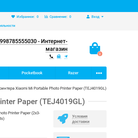
Избранное:
0
Сравнение:
0
Вход
ояльности
998785555030 - Интернет-
магазин
0
Pocketbook
Razer
нтера Xiaomi Mi Portable Photo Printer Paper (TEJ4019GL)
inter Paper (TEJ4019GL)
hoto Printer Paper (2x3-
Условия
ts)
доставки