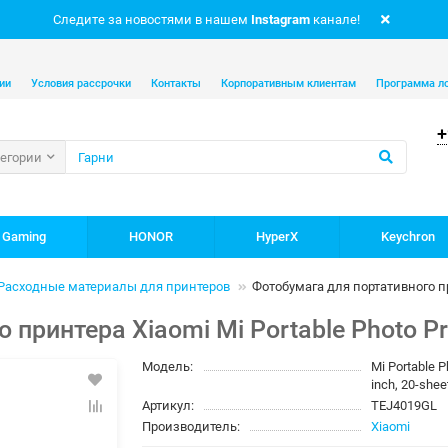
Следите за новостями в нашем
Instagram
канале!
ии
Условия рассрочки
Контакты
Корпоративным клиентам
Программа л
+
тегории
 Gaming
HONOR
HyperX
Keychron
Расходные материалы для принтеров
Фотобумага для портативного при
принтера Xiaomi Mi Portable Photo Pr
Модель:
Mi Portable P
inch, 20-shee
Артикул:
TEJ4019GL
Производитель:
Xiaomi