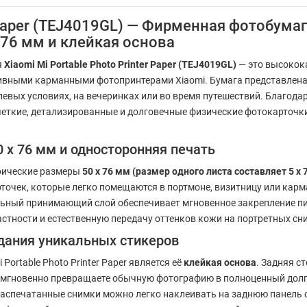
r Paper (TEJ4019GL) — Фирменная фотобума
x76 мм и клейкая основа
я
Xiaomi Mi Portable Photo Printer Paper (TEJ4019GL)
— это высокок
ивными карманными фотопринтерами Xiaomi. Бумага представлена 
левых условиях, на вечеринках или во время путешествий. Благо
четкие, детализированные и долговечные физические фотокарточки
x 76 мм и односторонняя печать
рические размеры
50 x 76 мм (размер одного листа составляет 5 х 7
очек, которые легко помещаются в портмоне, визитницу или карм
ьный принимающий слой обеспечивает мгновенное закрепление пи
стности и естественную передачу оттенков кожи на портретных сн
дания уникальных стикеров
rtable Photo Printer Paper является её
клейкая основа
. Задняя 
 мгновенно превращаете обычную фотографию в полноценный долго
аспечатанные снимки можно легко наклеивать на заднюю панель 