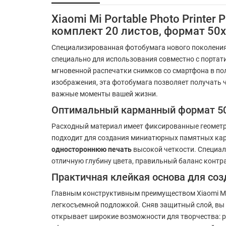
Xiaomi Mi Portable Photo Printe
комплект 20 листов, формат 50
Специализированная фотобумага нового поколени
специально для использования совместно с портат
мгновенной распечатки снимков со смартфона в по
изображения, эта фотобумага позволяет получать 
важные моменты вашей жизни.
Оптимальный карманный формат 50 
Расходный материал имеет фиксированные геомет
подходит для создания миниатюрных памятных карт
одностороннюю печать
высокой четкости. Специал
отличную глубину цвета, правильный баланс контра
Практичная клейкая основа для соз
Главным конструктивным преимуществом Xiaomi Mi Po
легкосъемной подложкой. Сняв защитный слой, вы
открывает широкие возможности для творчества: р