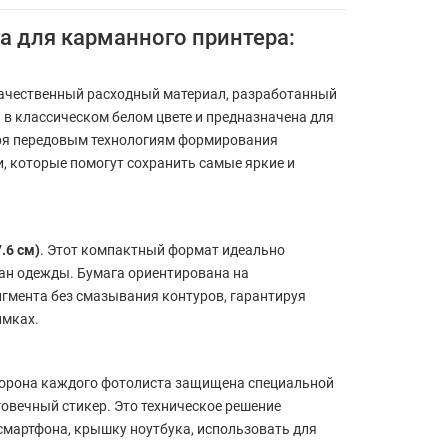
га для карманного принтера:
ачественный расходный материал, разработанный
в классическом белом цвете и предназначена для
даря передовым технологиям формирования
, которые помогут сохранить самые яркие и
.6 см)
. Этот компактный формат идеально
ан одежды. Бумага ориентирована на
гмента без смазывания контуров, гарантируя
имках.
сторона каждого фотолиста защищена специальной
вечный стикер. Это техническое решение
смартфона, крышку ноутбука, использовать для