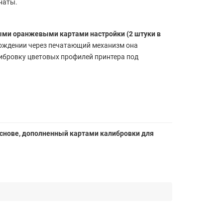
наты.
ми оранжевыми картами настройки (2 штуки в
охождении через печатающий механизм она
ибровку цветовых профилей принтера под
й основе, дополненный картами калибровки для