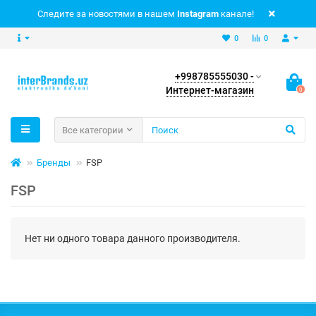
Следите за новостями в нашем
Instagram
канале!
0
0
+998785555030 -
Интернет-магазин
0
Все категории
Бренды
FSP
FSP
Нет ни одного товара данного производителя.