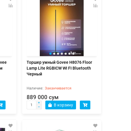
ovee
Торшер умный Govee H8076 Floor
0м
Lamp Lite RGBICW WI FI Bluetooth
Черный
Заканчивается
889 000 сум
В корзину