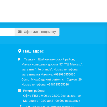
Оформить подписку
Наш адрес
г. Ташкент, Шайхантахурский район,
Малая кольцевая дорога, 57, "ТЦ Mercato",
магазин "Interbrands". Номер телефона
магазина на Малике: +998985555030
Офис: Мирабадский район, ул. Сурхон, 29.
Номер телефона: +998785555030
Режим работы:
Офис-ПВЗ с 9:00 до 21:00, без выходных
Магазин с 10:00 до 21:00 без выходных
+998785555030 - Интернет-магазин