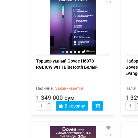
Торшер умный Govee H6078
Набор
RGBICW WI FI Bluetooth Белый
Govee
Evang
Заканчивается
1 349 000 сум
1 32
В корзину