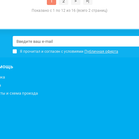
1
2
>
>|
Показано с 1 по 12 из 16 (всего 2 страниц)
Я прочитал и согласен с условиями
Публичная оферта
мощь
вка
а
ты и схема проезда