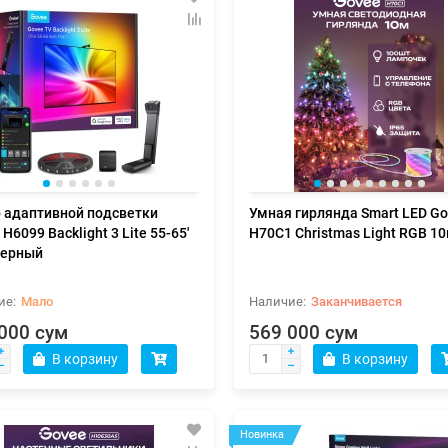
 адаптивной подсветки
Умная гирлянда Smart LED G
H6099 Backlight 3 Lite 55-65'
H70C1 Christmas Light RGB 1
Черный
Мало
Заканчивается
000 сум
569 000 сум
В корзину
В корзину
Новинка