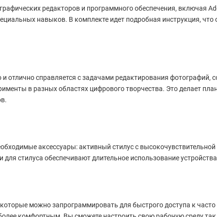
рафических редакторов и программного обеспечения, включая Adobe
специальных навыков. В комплекте идет подробная инструкция, что
но и отлично справляется с задачами редактирования фотографий, 
рименты в разных областях цифрового творчества. Это делает пл
в.
еобходимые аксессуары: активный стилус с высокочувствительной
 для стилуса обеспечивают длительное использование устройства
 которые можно запрограммировать для быстрого доступа к част
 более комфортным. Вы сможете настроить свою рабочую среду так,