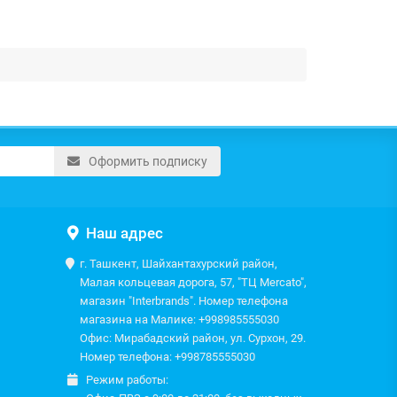
Оформить подписку
Наш адрес
г. Ташкент, Шайхантахурский район,
Малая кольцевая дорога, 57, "ТЦ Mercato",
магазин "Interbrands". Номер телефона
магазина на Малике: +998985555030
Офис: Мирабадский район, ул. Сурхон, 29.
Номер телефона: +998785555030
Режим работы: