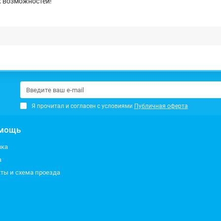
х возможностей!
Я прочитал и согласен с условиями
Публичная оферта
мощь
вка
а
ты и схема проезда