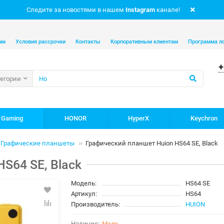
Следите за новостями в нашем
Instagram
канале!
ии
Условия рассрочки
Контакты
Корпоративным клиентам
Программа л
+
тегории
 Gaming
HONOR
HyperX
Keychron
Графические планшеты
Графический планшет Huion HS64 SE, Black
S64 SE, Black
Модель:
HS64 SE
Артикул:
HS64
Производитель:
HUION
Мало