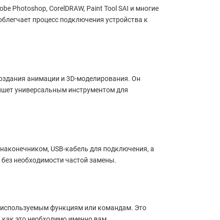
 Photoshop, CorelDRAW, Paint Tool SAI и многие
 облегчает процесс подключения устройства к
создания анимации и 3D-моделирования. Он
аншет универсальным инструментом для
 наконечником, USB-кабель для подключения, а
 без необходимости частой замены.
о используемым функциям или командам. Это
 как это необходимо именно вам.