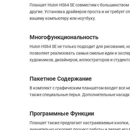
Планшет Huion HS64 SE совместим с большинством г
другие. Установка драйверов проста и не требует 
вашему компьютеру или ноутбуку.
Многофункциональность
Huion HS64 SE не только подходит для рисования, 
позволяет реализовать самые смелые идеи и экспе
художников, дизайнеров, иллюстраторов и студенто
Пакетное Содержание
В комплект с графическим планшетом входят все н
также специальные перья. Дополнительные насадки
Программные Функции
Планшет также предлагает настраиваемые кнопки,
значительно ускоряет процесс работы и делает его