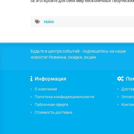
SE и откройте для себя мир бесконечных творчески
Huion
Будьте в центре событий - подпишитесь на наши
новости! Новинки, скидки, акции.
Информация
По
О компании
Доста
Политика конфиденциальности
Оплат
Публичная оферта
Контак
Стоимость доставки