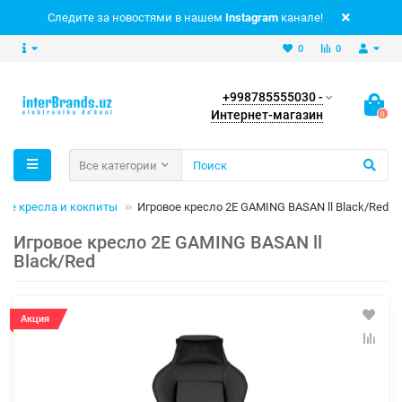
Следите за новостями в нашем
Instagram
канале!
0
0
+998785555030 -
Интернет-магазин
0
Все категории
вые кресла и кокпиты
Игровое кресло 2E GAMING BASAN ll Black/Red
Игровое кресло 2E GAMING BASAN ll
Black/Red
Акция