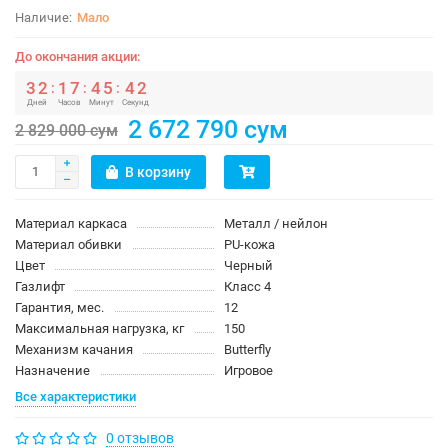
Мало
До окончания акции:
3
2
1
7
4
5
4
2
:
:
:
Дней
Часов
Минут
Секунд
2 672 790 сум
2 829 000 сум
В корзину
Материал каркаса
Металл / нейлон
Материал обивки
PU-кожа
Цвет
Черный
Газлифт
Класс 4
Гарантия, мес.
12
Максимальная нагрузка, кг
150
Механизм качания
Butterfly
Назначение
Игровое
Все характеристики
0 отзывов