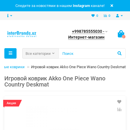
Следите за новостями в нашем
Instagram
канале!
0
0
+998785555030 -
Интернет-магазин
0
Все категории
ровые коврики
Игровой коврик Akko One Piece Wano Country Deskmat
Игровой коврик Akko One Piece Wano
Country Deskmat
Акция