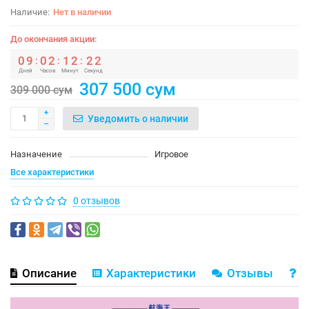
Нет в наличии
До окончания акции:
0
9
0
2
1
2
2
1
:
:
:
Дней
Часов
Минут
Секунд
307 500 сум
309 000 сум
Уведомить о наличии
Назначение
Игровое
Все характеристики
0 отзывов
Описание
Характеристики
Отзывы
В