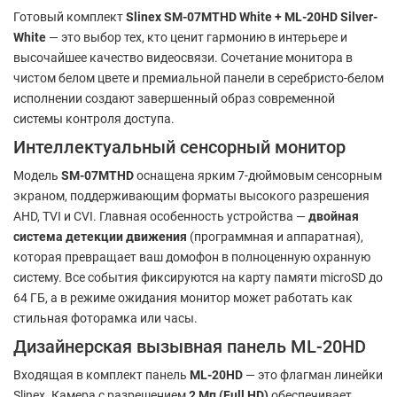
Готовый комплект
Slinex SM-07MTHD White + ML-20HD Silver-
White
— это выбор тех, кто ценит гармонию в интерьере и
высочайшее качество видеосвязи. Сочетание монитора в
чистом белом цвете и премиальной панели в серебристо-белом
исполнении создают завершенный образ современной
системы контроля доступа.
Интеллектуальный сенсорный монитор
Модель
SM-07MTHD
оснащена ярким 7-дюймовым сенсорным
экраном, поддерживающим форматы высокого разрешения
AHD, TVI и CVI. Главная особенность устройства —
двойная
система детекции движения
(программная и аппаратная),
которая превращает ваш домофон в полноценную охранную
систему. Все события фиксируются на карту памяти microSD до
64 ГБ, а в режиме ожидания монитор может работать как
стильная фоторамка или часы.
Дизайнерская вызывная панель ML-20HD
Входящая в комплект панель
ML-20HD
— это флагман линейки
Slinex. Камера с разрешением
2 Мп (Full HD)
обеспечивает