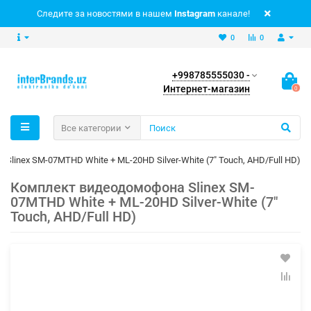
Следите за новостями в нашем
Instagram
канале!
0
0
+998785555030 -
Интернет-магазин
0
Все категории
linex SM-07MTHD White + ML-20HD Silver-White (7" Touch, AHD/Full HD)
Комплект видеодомофона Slinex SM-
07MTHD White + ML-20HD Silver-White (7"
Touch, AHD/Full HD)