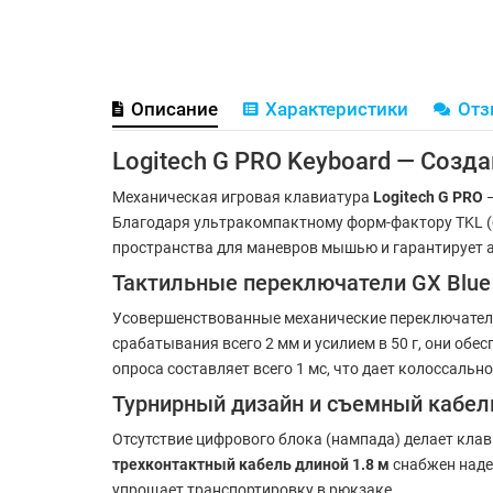
Описание
Характеристики
От
Logitech G PRO Keyboard — Созд
Механическая игровая клавиатура
Logitech G PRO
—
Благодаря ультракомпактному форм-фактору TKL (
пространства для маневров мышью и гарантирует 
Тактильные переключатели GX Blue 
Усовершенствованные механические переключате
срабатывания всего 2 мм и усилием в 50 г, они об
опроса составляет всего 1 мс, что дает колоссальн
Турнирный дизайн и съемный кабел
Отсутствие цифрового блока (нампада) делает клав
трехконтактный кабель длиной 1.8 м
снабжен наде
упрощает транспортировку в рюкзаке.