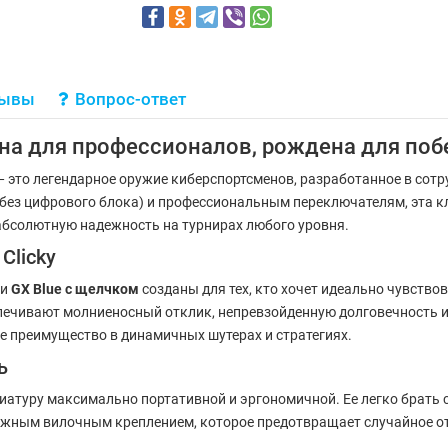
зывы
Вопрос-ответ
ана для профессионалов, рождена для поб
 это легендарное оружие киберспортсменов, разработанное в сот
без цифрового блока) и профессиональным переключателям, эта к
абсолютную надежность на турнирах любого уровня.
Clicky
ли
GX Blue с щелчком
созданы для тех, кто хочет идеально чувство
еспечивают молниеносный отклик, непревзойденную долговечность и
ое преимущество в динамичных шутерах и стратегиях.
ь
иатуру максимально портативной и эргономичной. Ее легко брать с
жным вилочным креплением, которое предотвращает случайное отс