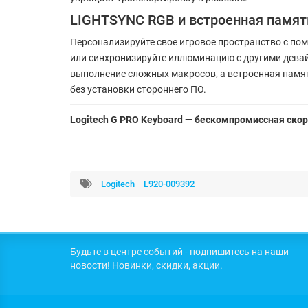
LIGHTSYNC RGB и встроенная памят
Персонализируйте свое игровое пространство с п
или синхронизируйте иллюминацию с другими дева
выполнение сложных макросов, а встроенная памят
без установки стороннего ПО.
Logitech G PRO Keyboard — бескомпромиссная ско
Logitech
L920-009392
Будьте в центре событий - подпишитесь на наши
новости! Новинки, скидки, акции.