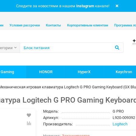
Следите за новостями в нашем
Instagram
канале!
ии
Условия рассрочки
Контакты
Корпоративным клиентам
Программа л
+
тегории
 Gaming
HONOR
HyperX
Keychron
Механическая игровая клавиатура Logitech G PRO Gaming Keyboard (GX Blue
тура Logitech G PRO Gaming Keyboard (
Модель:
G PRO
Артикул:
L920-009392
Производитель:
Logitech
Заканчивается