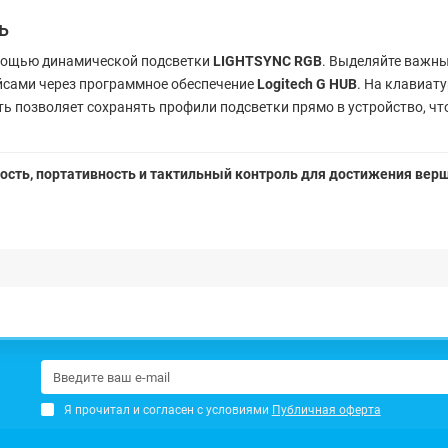
ь
омощью динамической подсветки
LIGHTSYNC RGB
. Выделяйте важн
йсами через программное обеспечение
Logitech G HUB
. На клавиат
ь позволяет сохранять профили подсветки прямо в устройство, ч
рость, портативность и тактильный контроль для достижения вер
Я прочитал и согласен с условиями
Публичная оферта