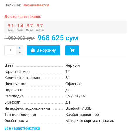
Заканчивается
До окончания акции:
3
1
1
4
3
7
3
6
:
:
:
Дней
Часов
Минут
Секунд
968 625 сум
1 089 000 сум
В корзину
Цвет
Черный
Гарантия, мес.
12
Количество клавиш
84
Назначение
Офисное
Подсветка
Да
Раскладка
EN / RU / UZ
Bluetooth
Да
Интерфейс подключения
Bluetooth / USB
Тип подключения
Комбинированное
Особенности
Материал корпуса пластик
Все характеристики