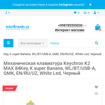
Следите за новостями в нашем
Instagram
канале!
0
0
+998785555030 -
Интернет-магазин
0
Все категории
4Key, K super Banana, WL/BT/USB-A, QMK, EN/RU/UZ, White Led, Черный
Механическая клавиатура Keychron K2
MAX 84Key, K super Banana, WL/BT/USB-A,
QMK, EN/RU/UZ, White Led, Черный
Акция