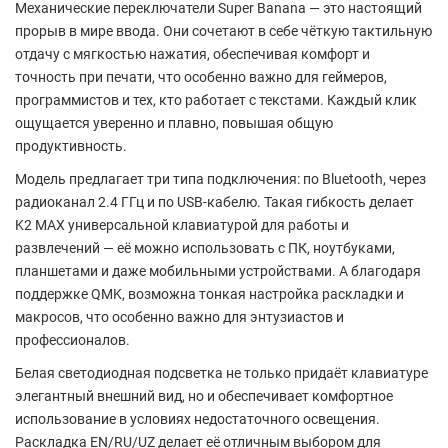
Механические переключатели Super Banana
— это настоящий
прорыв в мире ввода. Они сочетают в себе чёткую тактильную
отдачу с мягкостью нажатия, обеспечивая комфорт и
точность при печати, что особенно важно для геймеров,
программистов и тех, кто работает с текстами. Каждый клик
ощущается уверенно и плавно, повышая общую
продуктивность.
Модель предлагает
три типа подключения
: по
Bluetooth
, через
радиоканал 2.4 ГГц
и
по USB-кабелю
. Такая гибкость делает
K2 MAX универсальной клавиатурой для работы и
развлечений — её можно использовать с ПК, ноутбуками,
планшетами и даже мобильными устройствами. А благодаря
поддержке
QMK
, возможна тонкая настройка раскладки и
макросов, что особенно важно для энтузиастов и
профессионалов.
Белая светодиодная подсветка
не только придаёт клавиатуре
элегантный внешний вид, но и обеспечивает комфортное
использование в условиях недостаточного освещения.
Раскладка
EN/RU/UZ
делает её отличным выбором для