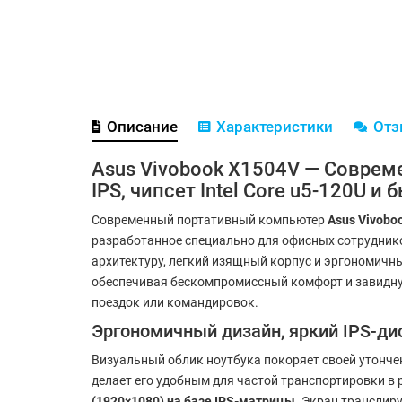
Описание
Характеристики
От
Asus Vivobook X1504V — Соврем
IPS, чипсет Intel Core u5-120U 
Современный портативный компьютер
Asus Vivobo
разработанное специально для офисных сотрудников
архитектуру, легкий изящный корпус и эргономичн
обеспечивая бескомпромиссный комфорт и завидную
поездок или командировок.
Эргономичный дизайн, яркий IPS-ди
Визуальный облик ноутбука покоряет своей утонче
делает его удобным для частой транспортировки в
(1920×1080) на базе IPS-матрицы
. Экран транслир