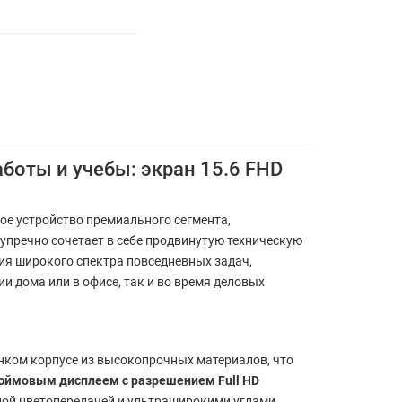
боты и учебы: экран 15.6 FHD
ое устройство премиального сегмента,
упречно сочетает в себе продвинутую техническую
ия широкого спектра повседневных задач,
 дома или в офисе, так и во время деловых
нком корпусе из высокопрочных материалов, что
юймовым дисплеем с разрешением Full HD
нной цветопередачей и ультраширокими углами