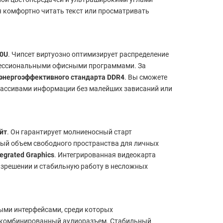
 комфортно читать текст или просматривать
20U
. Чипсет виртуозно оптимизирует распределение
фессиональными офисными программами. За
 энергоэффективного стандарта DDR4
. Вы сможете
 массивами информации без малейших зависаний или
йт
. Он гарантирует молниеносный старт
ный объем свободного пространства для личных
ntegrated Graphics
. Интегрированная видеокарта
азрешении и стабильную работу в несложных
ыми интерфейсами, среди которых
е комбинированный аудиоразъем. Стабильный