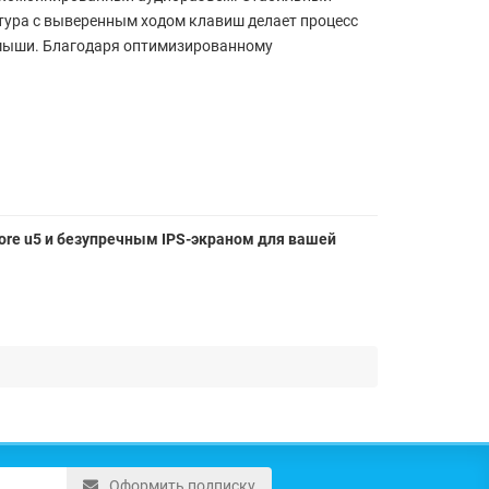
атура с выверенным ходом клавиш делает процесс
 мыши. Благодаря оптимизированному
ore u5 и безупречным IPS-экраном для вашей
Оформить подписку