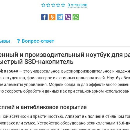
0 отзывов
зывы
Вопрос-ответ
енный и производительный ноутбук для ра
и быстрый SSD-накопитель
ok X1504V
— это универсальное, высокопроизводительное и надежн
, студентов, фрилансеров и активных пользователей. Ноутбук без
ые элементы управления. Модель создана для эффективного решен
 скорость обработки данных как при стационарном использовании
сплей и антибликовое покрытие
нной эстетикой и практичностью. Аппарат выполнен в стильном то
 рюкзаке или сумке. Устройство оборудовано великолепным
15.6-д
ует сочную, контрастную и детализированную картинку с естестве