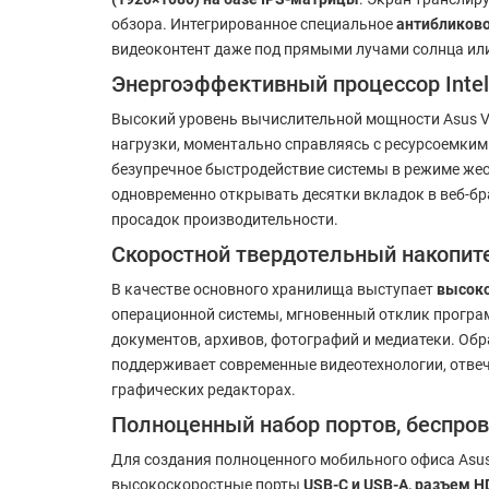
обзора. Интегрированное специальное
антибликов
видеоконтент даже под прямыми лучами солнца ил
Энергоэффективный процессор Intel 
Высокий уровень вычислительной мощности Asus V
нагрузки, моментально справляясь с ресурсоемк
безупречное быстродействие системы в режиме же
одновременно открывать десятки вкладок в веб-бр
просадок производительности.
Скоростной твердотельный накопите
В качестве основного хранилища выступает
высоко
операционной системы, мгновенный отклик програ
документов, архивов, фотографий и медиатеки. Об
поддерживает современные видеотехнологии, отве
графических редакторах.
Полноценный набор портов, беспров
Для создания полноценного мобильного офиса Asu
высокоскоростные порты
USB-C и USB-A, разъем H