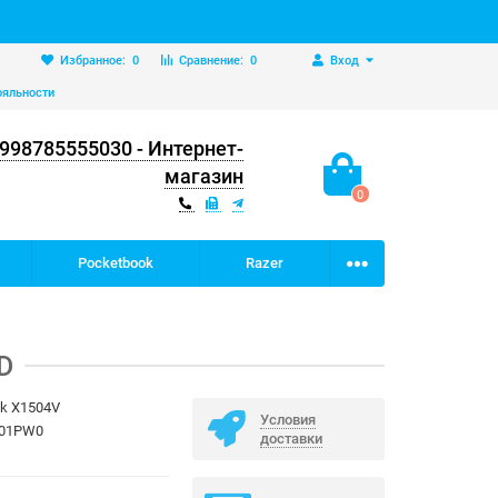
Избранное:
0
Сравнение:
0
Вход
ояльности
998785555030 - Интернет-
магазин
0
Pocketbook
Razer
D
ok X1504V
Условия
M01PW0
доставки