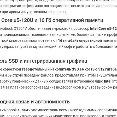
ое покрытие
эффективно поглощает световые отражения, позволяя
и при ярком искусственном освещении.
Core u5-120U и 16 Гб оперативной памяти
ivobook X1504V обеспечивает передовой процессор
Intel Core u5-1
ими приложениями, тяжелыми вычислениями, базами данных и про
сткой многозадачности отвечают
16 гигабайт оперативной памяти
аузерах, запускать мультимедийный софт и работать с большими
ль SSD и интегрированная графика
скоростной твердотельный накопитель SSD емкостью 512 гигаба
мм и быструю передачу файлов, предоставляя при этом внушитель
работку графических данных осуществляет встроенное ядро
Intel I
чая за плавное воспроизведение видеороликов в ультравысоком р
одная связь и автономность
s Vivobook X1504V укомплектован всеми необходимыми современн
DMI
для подключения внешних мониторов или проекторов, а такж