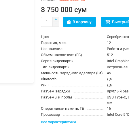
8 750 000 сум
В корзину
Быстрый
Цвет
Серебристы
Гарантия, мес.
12
Назначение
Работа и уч
Объем накопителя (ГБ)
512
Серия видеокарты
Intel Graphic
Тип видеокарты
Встроенная
Мощность зарядного адаптера (Вт)
45
Bluetooth
Да
Wi-Fi
Да
Разъем зарядки
Круглый ра
Разъемы и порты
USB Type-C, 
мм
Оперативная память, ГБ
16
Процессор
Intel Core 5 
Все характеристики