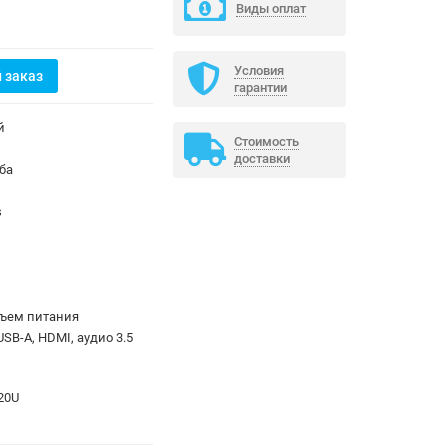
Виды оплат
Условия
 заказ
гарантии
й
Стоимость
доставки
еба
s
зъем питания
USB-A, HDMI, аудио 3.5
120U