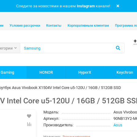
Следите за новостями в нашем
Instagram
канале!
ии
Условия рассрочки
Контакты
Корпоративным клиентам
Программа л
+
тегории
 Gaming
HONOR
HyperX
Keychron
оутбук Asus Vivobook X1504V Intel Core u5-120U / 16GB / 512GB SSD
 Intel Core u5-120U / 16GB / 512GB SS
Модель:
Asus Vivobo
Артикул:
90NB13Y2-
Производитель:
Asus
Заканчивается