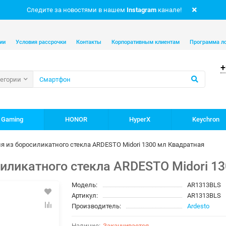
Следите за новостями в нашем
Instagram
канале!
ии
Условия рассрочки
Контакты
Корпоративным клиентам
Программа л
+
тегории
 Gaming
HONOR
HyperX
Keychron
я из боросиликатного стекла ARDESTO Midori 1300 мл Квадратная
силикатного стекла ARDESTO Midori 1
Модель:
AR1313BLS
Артикул:
AR1313BLS
Производитель:
Ardesto
Заканчивается