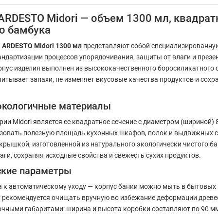
 ARDESTO Midori — объем 1300 мл, квадра
го бамбука
а
ARDESTO Midori 1300 мл
представляют собой специализированную
андартизации процессов упорядочивания, защиты от влаги и презе
корпус изделия выполнен из высококачественного боросиликатного
итывает запахи, не изменяет вкусовые качества продуктов и сохр
 экологичные материалы
 Midori является ее квадратное сечение с диаметром (шириной) 8
овать полезную площадь кухонных шкафов, полок и выдвижных си
 крышкой, изготовленной из натурального экологически чистого 
аги, сохраняя исходные свойства и свежесть сухих продуктов.
еские параметры
а к автоматическому уходу — корпус банки можно мыть в бытовы
рекомендуется очищать вручную во избежание деформации древес
ными габаритами: ширина и высота коробки составляют по 90 мм, 