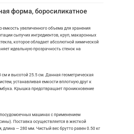
тная форма, боросиликатное
 емкость увеличенного объема для хранения
нтации сыпучих ингредиентов, круп, макаронных
 стекла, которое обладает абсолютной химической
аняет идеальную прозрачность стенок на
 см и высотой 25.5 см. Данная геометрическая
стем, устанавливая емкости вплотную друг к
бамбука. Крышка предотвращает проникновение
х посудомоечных машинах с применением
ины). Поставка осуществляется в жесткой
длина — 280 мм. Чистый вес брутто равен 0.50 кг