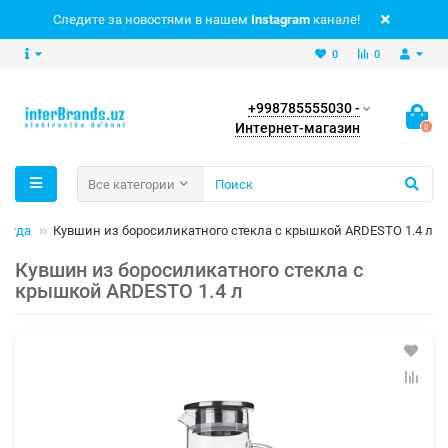
Следите за новостями в нашем
Instagram
канале!
0
0
+998785555030 -
Интернет-магазин
0
Все категории
осуда
Кувшин из боросиликатного стекла с крышкой ARDESTO 1.4 л
Кувшин из боросиликатного стекла с
крышкой ARDESTO 1.4 л