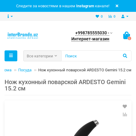
Следите за новостями в нашем
Instagram
канале!
0
0
+998785555030 -
Интернет-магазин
0
Все категории
я дома
Посуда
Нож кухонный поварской ARDESTO Gemini 15.2 см
Нож кухонный поварской ARDESTO Gemini
15.2 см