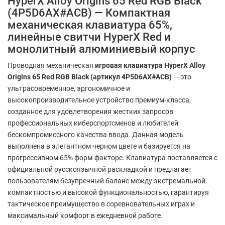
HyperX Alloy Origins 65 Red RGB Black
(4P5D6AX#ACB) — Компактная
механическая клавиатура 65%,
линейные свитчи HyperX Red и
монолитный алюминиевый корпус
Проводная механическая
игровая клавиатура HyperX Alloy
Origins 65 Red RGB Black (артикул 4P5D6AX#ACB)
— это
ультрасовременное, эргономичное и
высокопроизводительное устройство премиум-класса,
созданное для удовлетворения жестких запросов
профессиональных киберспортсменов и любителей
бескомпромиссного качества ввода. Данная модель
выполнена в элегантном черном цвете и базируется на
прогрессивном 65% форм-факторе. Клавиатура поставляется с
официальной русскоязычной раскладкой и предлагает
пользователям безупречный баланс между экстремальной
компактностью и высокой функциональностью, гарантируя
тактическое преимущество в соревновательных играх и
максимальный комфорт в ежедневной работе.