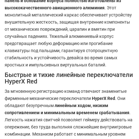
панель и основание корпуса полностью изготовлены из
высококачественного авиационного алюминия
. Этот
монолитный металлический каркас обеспечивает устройству
внушительную жесткость, защищая внутренние компоненты
от механических повреждений, царапин и вмятин при
случайных падениях. Тяжелый алюминиевый корпус
предотвращает любую деформацию или прогибание
клавиатуры под пальцами, гарантируя стопроцентную
стабильность и устойчивость девайса во время самых
яростных и импульсивных виртуальных баталий.
Быстрые и тихие линейные переключатели
HyperX Red
За мгновенную регистрацию команд отвечают знаменитые
фирменные механические переключатели
HyperX Red
. Они
обладают безупречным
линейным ходом, низким
сопротивлением и минимальным временем срабатывания
.
Легкость нажатия свитчей позволяет геймеру действовать на
опережение, без труда выполняя сложнейшие внутриигровые
комбинации. Механизм работает с минимальным уровнем