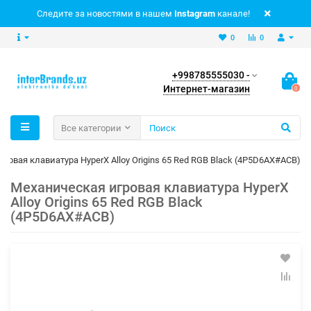
Следите за новостями в нашем
Instagram
канале!
0
0
+998785555030 -
Интернет-магазин
0
Все категории
ровая клавиатура HyperX Alloy Origins 65 Red RGB Black (4P5D6AX#ACB)
Механическая игровая клавиатура HyperX
Alloy Origins 65 Red RGB Black
(4P5D6AX#ACB)