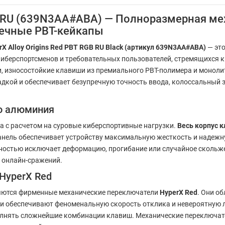
GB RU (639N3AA#ABA) — Полноразмерная ме
вечные PBT-кейкапы
X Alloy Origins Red PBT RGB RU Black (артикул 639N3AA#ABA)
— эт
киберспортсменов и требовательных пользователей, стремящихся 
и, износостойкие клавиши из премиального PBT-полимера и монол
дкой и обеспечивает безупречную точность ввода, колоссальный 
о алюминия
на с расчетом на суровые киберспортивные нагрузки.
Весь корпус 
панель обеспечивает устройству максимальную жесткость и надежн
ностью исключает деформацию, прогибание или случайное скольже
 онлайн-сражений.
HyperX Red
яются фирменные механические переключатели
HyperX Red
. Они о
и обеспечивают феноменальную скорость отклика и невероятную л
полнять сложнейшие комбинации клавиш. Механические переключа