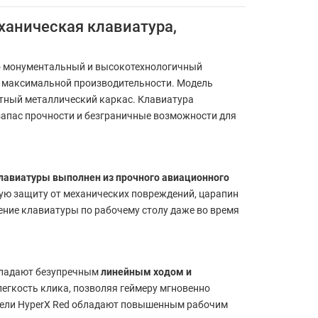
ханическая клавиатура,
о монументальный и высокотехнологичный
к максимальной производительности. Модель
итный металлический каркас. Клавиатура
запас прочности и безграничные возможности для
клавиатуры выполнен из прочного авиационного
ую защиту от механических повреждений, царапин
ние клавиатуры по рабочему столу даже во время
бладают безупречным
линейным ходом и
егкость клика, позволяя геймеру мгновенно
тели HyperX Red обладают повышенным рабочим