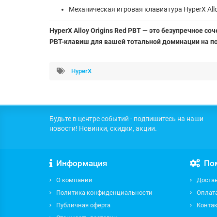
Механическая игровая клавиатура HyperX Alloy
HyperX Alloy Origins Red PBT — это безупречное 
PBT-клавиш для вашей тотальной доминации на п
HyperX
Будьте в центре событий - подпишитесь на наши
новости! Новинки, скидки, акции.
Информация
По
О компании
Доста
Политика конфиденциальности
Оплат
Публичная оферта
Контак