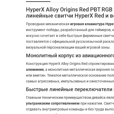
HyperX Alloy Origins Red PBT R
линейные свитчи HyperX Red и 
Проводная механическая
игровая клавиатура Hyper
инструмент победы, разработанный для геймеров, 
искусно сочетает в себе быстрые фирменные свитч
поставляется с официальной русскоязычной раскла
визуальной персонализации вашей игровой зоны.
Монолитный корпус из авиационног
Конструкция HyperX Alloy Origins Red спроектирова
алюминия
, а монолитная металлическая верхняя 
или вмятин. Тяжелое металлическое основание пол
самых агрессивных, импульсивных и ожесточенных
Быстрые линейные переключатели 
Главным техническим преимуществом девайса явл
ультранизким сопротивлением
при нажатии. Свитч
отдавать внутриигровые команды и без труда вы