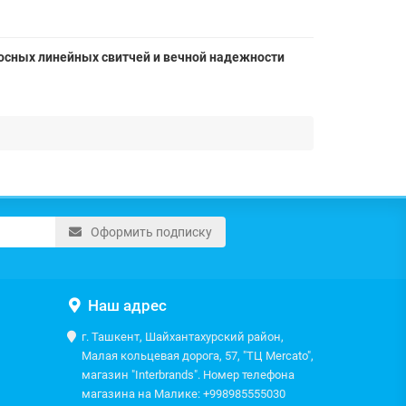
еносных линейных свитчей и вечной надежности
Оформить подписку
Наш адрес
г. Ташкент, Шайхантахурский район,
Малая кольцевая дорога, 57, "ТЦ Mercato",
магазин "Interbrands". Номер телефона
магазина на Малике: +998985555030