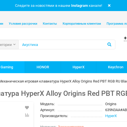
Следите за новостями в нашем
Instagram
канале!
ии
Условия рассрочки
Контакты
Корпоративным клиентам
Программа л
+
тегории
 Gaming
HONOR
HyperX
Keychron
Механическая игровая клавиатура HyperX Alloy Origins Red PBT RGB RU Bl
тура HyperX Alloy Origins Red PBT R
Модель:
Origins
Артикул:
639N3AA#A
Производитель:
HyperX
Заканчивается