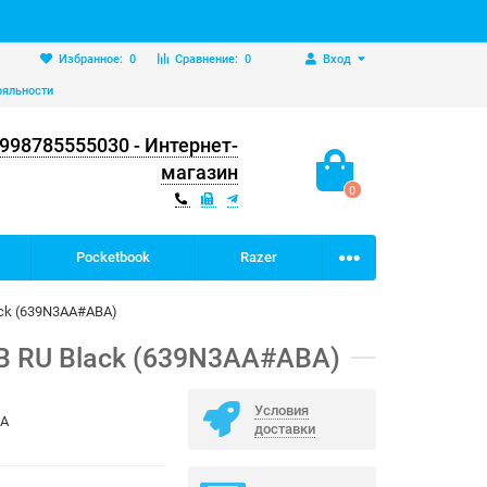
Избранное:
0
Сравнение:
0
Вход
ояльности
998785555030 - Интернет-
магазин
0
Pocketbook
Razer
ack (639N3AA#ABA)
GB RU Black (639N3AA#ABA)
Условия
BA
доставки