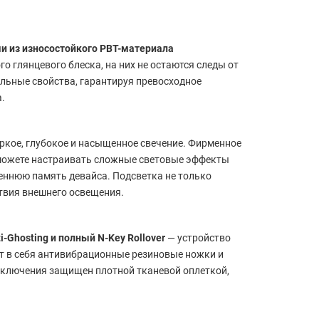
 из износостойкого PBT-материала
о глянцевого блеска, на них не остаются следы от
льные свойства, гарантируя превосходное
.
яркое, глубокое и насыщенное свечение. Фирменное
можете настраивать сложные световые эффекты
еннюю память девайса. Подсветка не только
ствия внешнего освещения.
i-Ghosting и полный N-Key Rollover
— устройство
т в себя антивибрационные резиновые ножки и
дключения защищен плотной тканевой оплеткой,