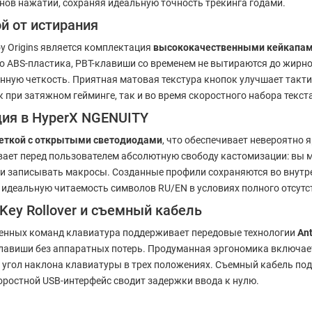
ов нажатий, сохраняя идеальную точность трекинга годами.
й от истирания
 Origins является комплектация
высококачественными кейкапами
о ABS-пластика, PBT-клавиши со временем не вытираются до жирног
нную четкость. Приятная матовая текстура кнопок улучшает такти
при затяжном гейминге, так и во время скоростного набора текста
ция в HyperX NGENUITY
еткой с открытыми светодиодами
, что обеспечивает невероятно 
ает перед пользователем абсолютную свободу кастомизации: вы 
к и записывать макросы. Созданные профили сохраняются во внутр
т идеальную читаемость символов RU/EN в условиях полного отсут
Key Rollover и съемный кабель
енных команд клавиатура поддерживает передовые технологии
Ant
лавиши без аппаратных потерь. Продуманная эргономика включае
угол наклона клавиатуры в трех положениях. Съемный кабель по
ростной USB-интерфейс сводит задержки ввода к нулю.