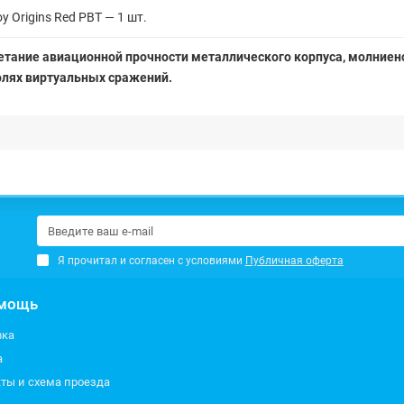
 Origins Red PBT — 1 шт.
сочетание авиационной прочности металлического корпуса, молни
олях виртуальных сражений.
Я прочитал и согласен с условиями
Публичная оферта
мощь
вка
а
ты и схема проезда