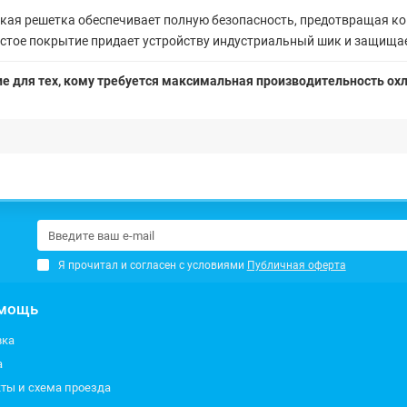
кая решетка обеспечивает полную безопасность, предотвращая ко
тое покрытие придает устройству индустриальный шик и защищае
ие для тех, кому требуется максимальная производительность о
Я прочитал и согласен с условиями
Публичная оферта
мощь
вка
а
ты и схема проезда