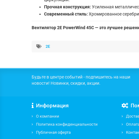
Прочная конструкция:
Усиленная металличес
Современный стиль:
Хромированное серебрис
Вентилятор 2E PowerWind 45C — это лучшее решен
2E
Будьте в центре событий - подпишитесь на наши
новости! Новинки, скидки, акции.
Информация
По
О компании
Доста
Политика конфиденциальности
Оплат
Публичная оферта
Контак