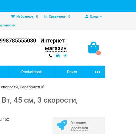
Избранное:
0
Сравнение:
0
Вход
ояльности
998785555030 - Интернет-
магазин
0
Pocketbook
Razer
3 скорости, Серебристый
т, 45 см, 3 скорости,
d 45C
Условия
доставки