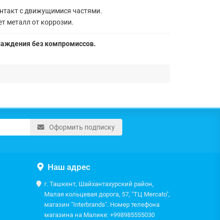
нтакт с движущимися частями.
т металл от коррозии.
хлаждения без компромиссов.
Оформить подписку
Наш адрес
г. Ташкент, Шайхантахурский район,
Малая кольцевая дорога, 57, "ТЦ Mercato",
магазин "Interbrands". Номер телефона
магазина на Малике: +998985555030