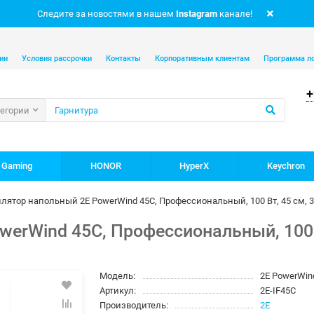
Следите за новостями в нашем
Instagram
канале!
ии
Условия рассрочки
Контакты
Корпоративным клиентам
Программа л
+
тегории
 Gaming
HONOR
HyperX
Keychron
лятор напольный 2E PowerWind 45C, Профессиональный, 100 Вт, 45 см, 
erWind 45C, Профессиональный, 100 В
Модель:
2E PowerWin
Артикул:
2E-IF45C
Производитель:
2E