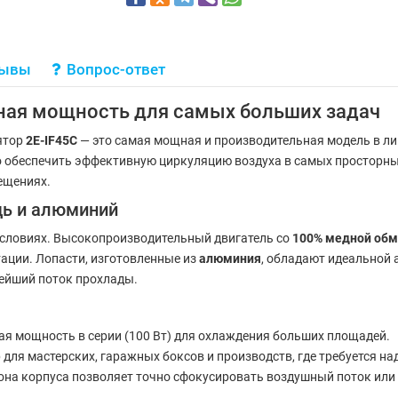
зывы
Вопрос-ответ
ная мощность для самых больших задач
ятор
2E-IF45C
— это самая мощная и производительная модель в лин
но обеспечить эффективную циркуляцию воздуха в самых просторны
ещениях.
дь и алюминий
условиях. Высокопроизводительный двигатель со
100% медной обм
ации. Лопасти, изготовленные из
алюминия
, обладают идеальной
нейший поток прохлады.
я мощность в серии (100 Вт) для охлаждения больших площадей.
ля мастерских, гаражных боксов и производств, где требуется н
она корпуса позволяет точно сфокусировать воздушный поток или н