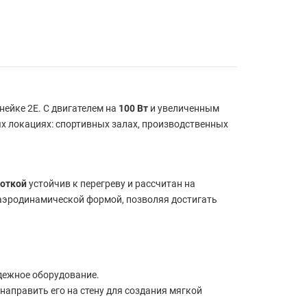
ейке 2E. С двигателем на
100 Вт
и увеличенным
х локациях: спортивных залах, производственных
откой
устойчив к перегреву и рассчитан на
 аэродинамической формой, позволяя достигать
адежное оборудование.
аправить его на стену для создания мягкой